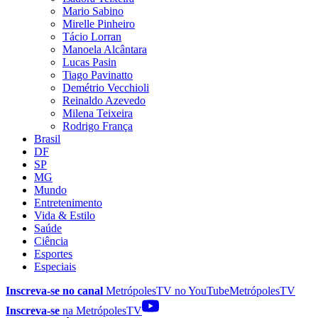
Mario Sabino
Mirelle Pinheiro
Tácio Lorran
Manoela Alcântara
Lucas Pasin
Tiago Pavinatto
Demétrio Vecchioli
Reinaldo Azevedo
Milena Teixeira
Rodrigo França
Brasil
DF
SP
MG
Mundo
Entretenimento
Vida & Estilo
Saúde
Ciência
Esportes
Especiais
Inscreva-se no canal
MetrópolesTV no
YouTube
MetrópolesTV
Inscreva-se
na MetrópolesTV