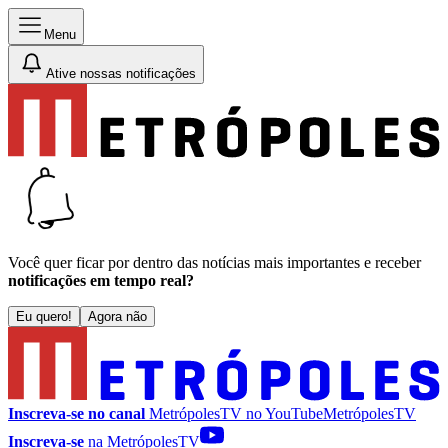
Menu
Ative nossas notificações
Você quer ficar por dentro das notícias mais importantes e receber
notificações em tempo real?
Eu quero!
Agora não
Inscreva-se no canal
MetrópolesTV no
YouTube
MetrópolesTV
Inscreva-se
na MetrópolesTV