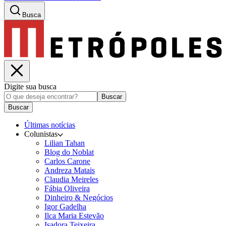
Busca
Digite sua busca
Buscar
Buscar
Últimas notícias
Colunistas
Lilian Tahan
Blog do Noblat
Carlos Carone
Andreza Matais
Claudia Meireles
Fábia Oliveira
Dinheiro & Negócios
Igor Gadelha
Ilca Maria Estevão
Isadora Teixeira