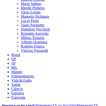
Mario Sabino
Mirelle Pinheiro
Tácio Lorran
Manoela Alcântara
Lucas Pasin
Tiago Pavinatto
Demétrio Vecchioli
Reinaldo Azevedo
Milena Teixeira
Alfredo Henrique
Rodrigo França
Vinícius Passarelli
Brasil
DF
SP
MG
Mundo
Entretenimento
Vida & Estilo
Saúde
Ciência
Esportes
Especiais
Inscreva-se no canal
MetrópolesTV no
YouTube
MetrópolesTV