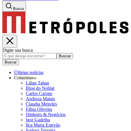
Busca
Digite sua busca
Buscar
Buscar
Últimas notícias
Colunistas
Lilian Tahan
Blog do Noblat
Carlos Carone
Andreza Matais
Claudia Meireles
Fábia Oliveira
Dinheiro & Negócios
Igor Gadelha
Ilca Maria Estevão
Isadora Teixeira