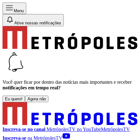
Menu
Ative nossas notificações
Você quer ficar por dentro das notícias mais importantes e receber
notificações em tempo real?
Eu quero!
Agora não
Inscreva-se no canal
MetrópolesTV no
YouTube
MetrópolesTV
Inscreva-se
na MetrópolesTV