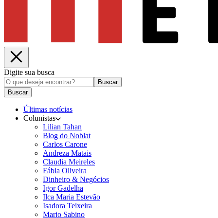
Digite sua busca
Buscar
Buscar
Últimas notícias
Colunistas
Lilian Tahan
Blog do Noblat
Carlos Carone
Andreza Matais
Claudia Meireles
Fábia Oliveira
Dinheiro & Negócios
Igor Gadelha
Ilca Maria Estevão
Isadora Teixeira
Mario Sabino