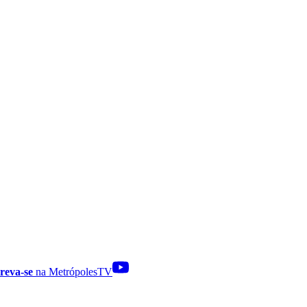
reva-se
na MetrópolesTV