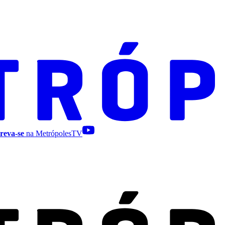
reva-se
na MetrópolesTV