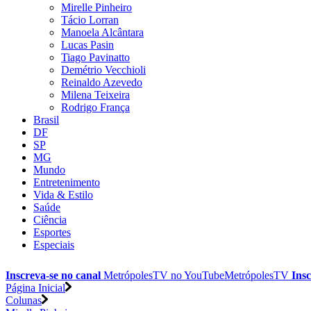
Mirelle Pinheiro
Tácio Lorran
Manoela Alcântara
Lucas Pasin
Tiago Pavinatto
Demétrio Vecchioli
Reinaldo Azevedo
Milena Teixeira
Rodrigo França
Brasil
DF
SP
MG
Mundo
Entretenimento
Vida & Estilo
Saúde
Ciência
Esportes
Especiais
Inscreva-se no canal
MetrópolesTV no
YouTube
MetrópolesTV
Insc
Página Inicial
Colunas