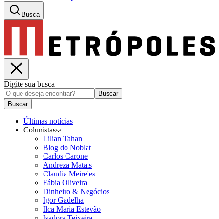
Busca
Digite sua busca
Buscar
Buscar
Últimas notícias
Colunistas
Lilian Tahan
Blog do Noblat
Carlos Carone
Andreza Matais
Claudia Meireles
Fábia Oliveira
Dinheiro & Negócios
Igor Gadelha
Ilca Maria Estevão
Isadora Teixeira