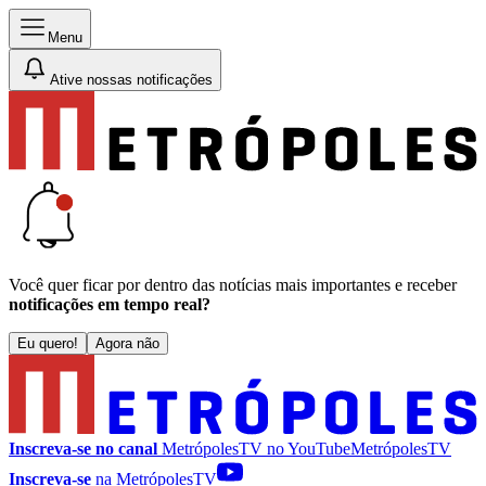
Menu
Ative nossas notificações
Você quer ficar por dentro das notícias mais importantes e receber
notificações em tempo real?
Eu quero!
Agora não
Inscreva-se no canal
MetrópolesTV no
YouTube
MetrópolesTV
Inscreva-se
na MetrópolesTV