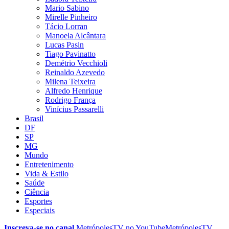
Mario Sabino
Mirelle Pinheiro
Tácio Lorran
Manoela Alcântara
Lucas Pasin
Tiago Pavinatto
Demétrio Vecchioli
Reinaldo Azevedo
Milena Teixeira
Alfredo Henrique
Rodrigo França
Vinícius Passarelli
Brasil
DF
SP
MG
Mundo
Entretenimento
Vida & Estilo
Saúde
Ciência
Esportes
Especiais
Inscreva-se no canal
MetrópolesTV no
YouTube
MetrópolesTV