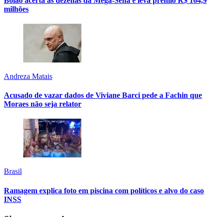
Bolão acerta as dezenas da Mega-Sena e leva prêmio R$ 164,9
milhões
Andreza Matais
Acusado de vazar dados de Viviane Barci pede a Fachin que
Moraes não seja relator
Brasil
Ramagem explica foto em piscina com políticos e alvo do caso
INSS