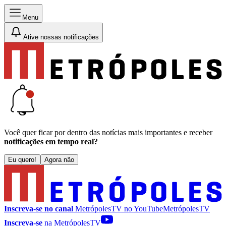
Menu
Ative nossas notificações
Você quer ficar por dentro das notícias mais importantes e receber
notificações em tempo real?
Eu quero!
Agora não
Inscreva-se no canal
MetrópolesTV no
YouTube
MetrópolesTV
Inscreva-se
na MetrópolesTV