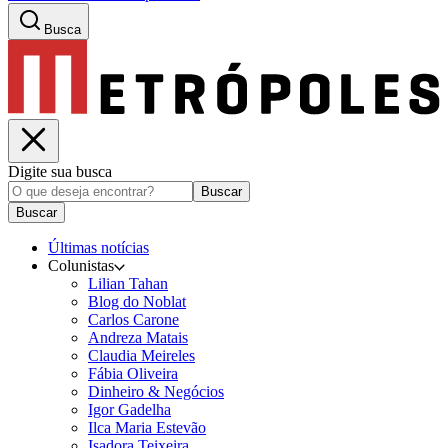
Busca
Digite sua busca
Buscar
Buscar
Últimas notícias
Colunistas
Lilian Tahan
Blog do Noblat
Carlos Carone
Andreza Matais
Claudia Meireles
Fábia Oliveira
Dinheiro & Negócios
Igor Gadelha
Ilca Maria Estevão
Isadora Teixeira