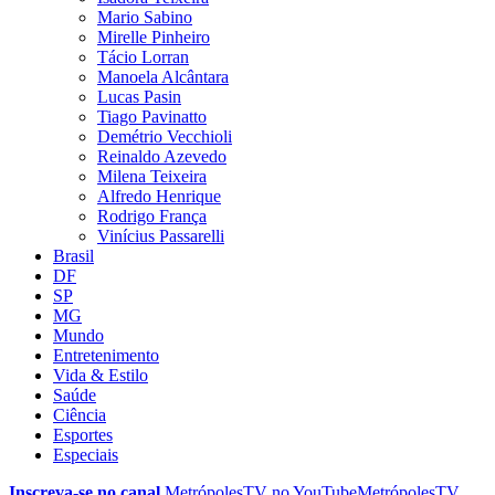
Mario Sabino
Mirelle Pinheiro
Tácio Lorran
Manoela Alcântara
Lucas Pasin
Tiago Pavinatto
Demétrio Vecchioli
Reinaldo Azevedo
Milena Teixeira
Alfredo Henrique
Rodrigo França
Vinícius Passarelli
Brasil
DF
SP
MG
Mundo
Entretenimento
Vida & Estilo
Saúde
Ciência
Esportes
Especiais
Inscreva-se no canal
MetrópolesTV no
YouTube
MetrópolesTV