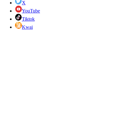
X
YouTube
Tiktok
Kwai