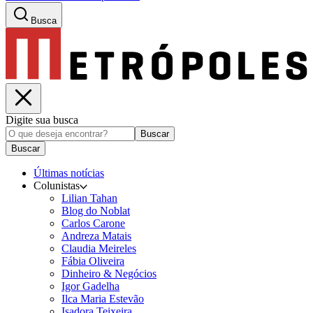
Busca
Digite sua busca
Buscar
Buscar
Últimas notícias
Colunistas
Lilian Tahan
Blog do Noblat
Carlos Carone
Andreza Matais
Claudia Meireles
Fábia Oliveira
Dinheiro & Negócios
Igor Gadelha
Ilca Maria Estevão
Isadora Teixeira