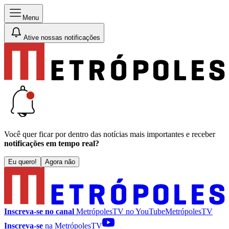
Menu
Ative nossas notificações
Você quer ficar por dentro das notícias mais importantes e receber
notificações em tempo real?
Eu quero!
Agora não
Inscreva-se no canal
MetrópolesTV no
YouTube
MetrópolesTV
Inscreva-se
na MetrópolesTV