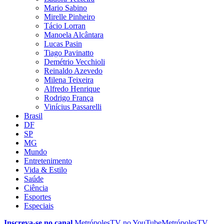
Mario Sabino
Mirelle Pinheiro
Tácio Lorran
Manoela Alcântara
Lucas Pasin
Tiago Pavinatto
Demétrio Vecchioli
Reinaldo Azevedo
Milena Teixeira
Alfredo Henrique
Rodrigo França
Vinícius Passarelli
Brasil
DF
SP
MG
Mundo
Entretenimento
Vida & Estilo
Saúde
Ciência
Esportes
Especiais
Inscreva-se no canal
MetrópolesTV no
YouTube
MetrópolesTV