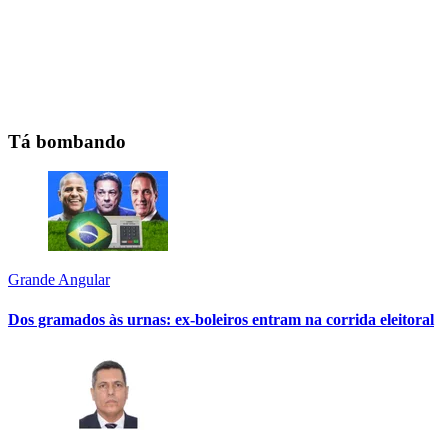
Tá bombando
Grande Angular
Dos gramados às urnas: ex-boleiros entram na corrida eleitoral