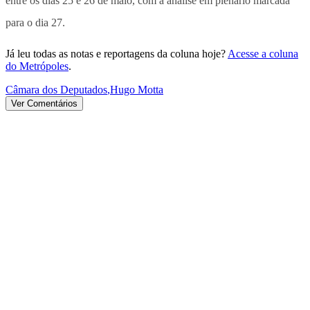
entre os dias 25 e 26 de maio, com a análise em plenário marcada
para o dia 27.
Já leu todas as notas e reportagens da coluna hoje?
Acesse a coluna
do Metrópoles
.
Câmara dos Deputados
,
Hugo Motta
Ver Comentários