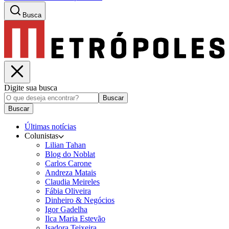
Busca
Digite sua busca
Buscar
Buscar
Últimas notícias
Colunistas
Lilian Tahan
Blog do Noblat
Carlos Carone
Andreza Matais
Claudia Meireles
Fábia Oliveira
Dinheiro & Negócios
Igor Gadelha
Ilca Maria Estevão
Isadora Teixeira