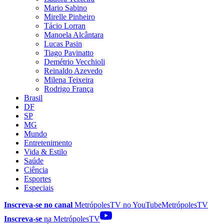
Mario Sabino
Mirelle Pinheiro
Tácio Lorran
Manoela Alcântara
Lucas Pasin
Tiago Pavinatto
Demétrio Vecchioli
Reinaldo Azevedo
Milena Teixeira
Rodrigo França
Brasil
DF
SP
MG
Mundo
Entretenimento
Vida & Estilo
Saúde
Ciência
Esportes
Especiais
Inscreva-se no canal
MetrópolesTV no
YouTube
MetrópolesTV
Inscreva-se
na MetrópolesTV