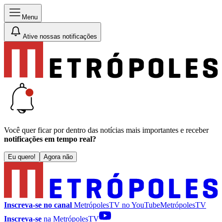
Menu
Ative nossas notificações
Você quer ficar por dentro das notícias mais importantes e receber
notificações em tempo real?
Eu quero!
Agora não
Inscreva-se no canal
MetrópolesTV no
YouTube
MetrópolesTV
Inscreva-se
na MetrópolesTV