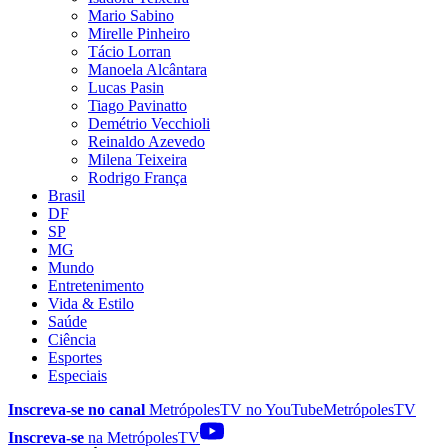
Mario Sabino
Mirelle Pinheiro
Tácio Lorran
Manoela Alcântara
Lucas Pasin
Tiago Pavinatto
Demétrio Vecchioli
Reinaldo Azevedo
Milena Teixeira
Rodrigo França
Brasil
DF
SP
MG
Mundo
Entretenimento
Vida & Estilo
Saúde
Ciência
Esportes
Especiais
Inscreva-se no canal
MetrópolesTV no
YouTube
MetrópolesTV
Inscreva-se
na MetrópolesTV