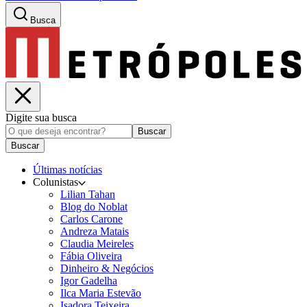
Busca
Digite sua busca
Buscar
Buscar
Últimas notícias
Colunistas
Lilian Tahan
Blog do Noblat
Carlos Carone
Andreza Matais
Claudia Meireles
Fábia Oliveira
Dinheiro & Negócios
Igor Gadelha
Ilca Maria Estevão
Isadora Teixeira