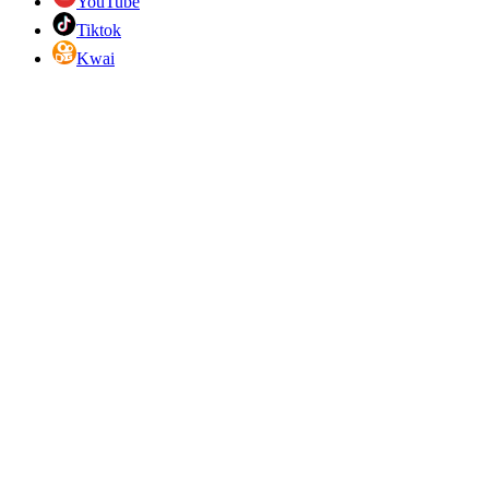
YouTube
Tiktok
Kwai