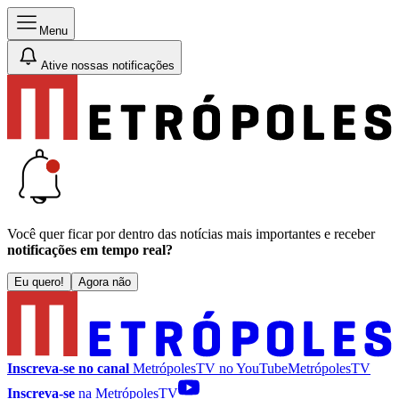
Menu
Ative nossas notificações
Você quer ficar por dentro das notícias mais importantes e receber
notificações em tempo real?
Eu quero!
Agora não
Inscreva-se no canal
MetrópolesTV no
YouTube
MetrópolesTV
Inscreva-se
na MetrópolesTV