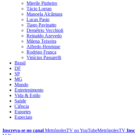
Mirelle Pinheiro
Tácio Lorran
Manoela Alcântara
Lucas Pasin
Tiago Pavinatto
Demétrio Vecchioli
Reinaldo Azevedo
Milena Teixeira
Alfredo Henrique
Rodrigo França
Vinícius Passarelli
Brasil
DF
SP
MG
Mundo
Entretenimento
Vida & Estilo
Saúde
Ciência
Esportes
Especiais
Inscreva-se no canal
MetrópolesTV no
YouTube
MetrópolesTV
Insc