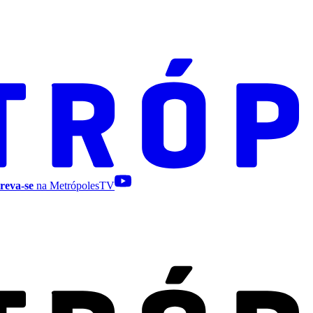
reva-se
na MetrópolesTV