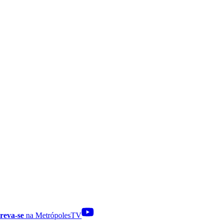
reva-se
na MetrópolesTV