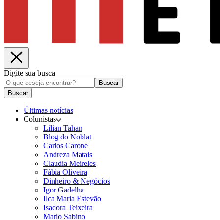
Digite sua busca
Buscar
Buscar
Últimas notícias
Colunistas
Lilian Tahan
Blog do Noblat
Carlos Carone
Andreza Matais
Claudia Meireles
Fábia Oliveira
Dinheiro & Negócios
Igor Gadelha
Ilca Maria Estevão
Isadora Teixeira
Mario Sabino