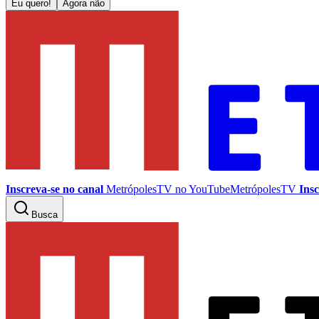
Eu quero!
Agora não
Inscreva-se no canal
MetrópolesTV no
YouTube
MetrópolesTV
Insc
Busca