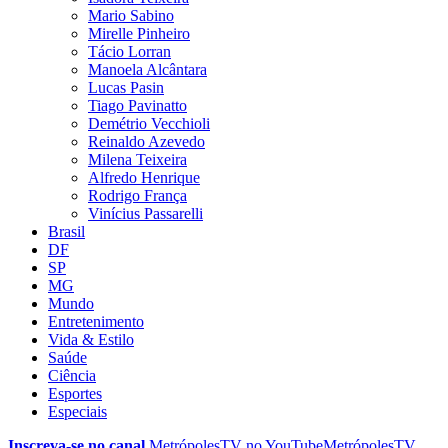
Mario Sabino
Mirelle Pinheiro
Tácio Lorran
Manoela Alcântara
Lucas Pasin
Tiago Pavinatto
Demétrio Vecchioli
Reinaldo Azevedo
Milena Teixeira
Alfredo Henrique
Rodrigo França
Vinícius Passarelli
Brasil
DF
SP
MG
Mundo
Entretenimento
Vida & Estilo
Saúde
Ciência
Esportes
Especiais
Inscreva-se no canal
MetrópolesTV no
YouTube
MetrópolesTV