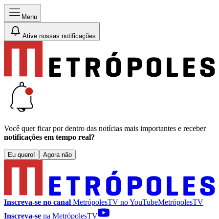
Menu
Ative nossas notificações
Você quer ficar por dentro das notícias mais importantes e receber
notificações em tempo real?
Eu quero!
Agora não
Inscreva-se no canal
MetrópolesTV no
YouTube
MetrópolesTV
Inscreva-se
na MetrópolesTV