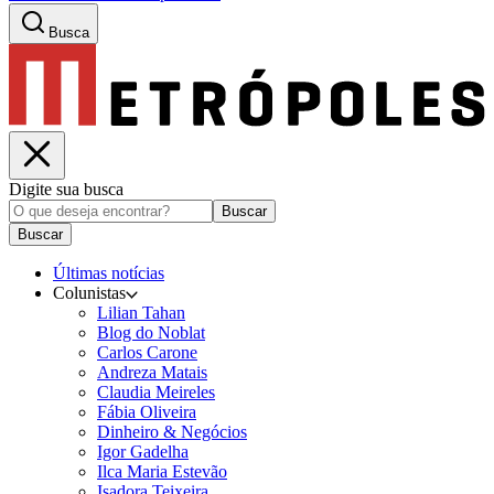
Busca
Digite sua busca
Buscar
Buscar
Últimas notícias
Colunistas
Lilian Tahan
Blog do Noblat
Carlos Carone
Andreza Matais
Claudia Meireles
Fábia Oliveira
Dinheiro & Negócios
Igor Gadelha
Ilca Maria Estevão
Isadora Teixeira