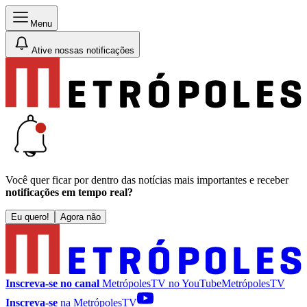
Menu
Ative nossas notificações
Você quer ficar por dentro das notícias mais importantes e receber
notificações em tempo real?
Eu quero!
Agora não
Inscreva-se no canal
MetrópolesTV no
YouTube
MetrópolesTV
Inscreva-se
na MetrópolesTV