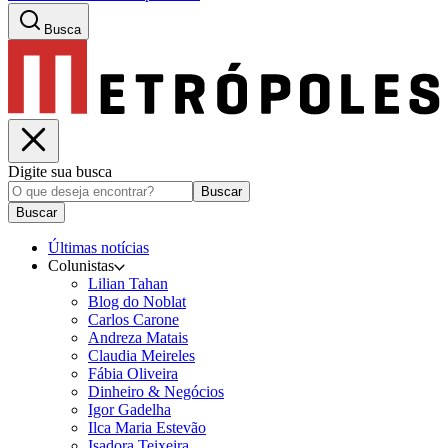
Busca
Digite sua busca
Buscar
Buscar
Últimas notícias
Colunistas
Lilian Tahan
Blog do Noblat
Carlos Carone
Andreza Matais
Claudia Meireles
Fábia Oliveira
Dinheiro & Negócios
Igor Gadelha
Ilca Maria Estevão
Isadora Teixeira