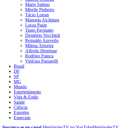
Mario Sabino
Mirelle Pinheiro
Tácio Lorran
Manoela Alcântara
Lucas Pasin
Tiago Pavinatto
Demétrio Vecchioli
Reinaldo Azevedo
Milena Teixeira
Alfredo Henrique
Rodrigo França
Vinícius Passarelli
Brasil
DF
SP
MG
Mundo
Entretenimento
Vida & Estilo
Saúde
Ciência
Esportes
Especiais
Inscreva-se no canal
MetrópolesTV no
YouTube
MetrópolesTV