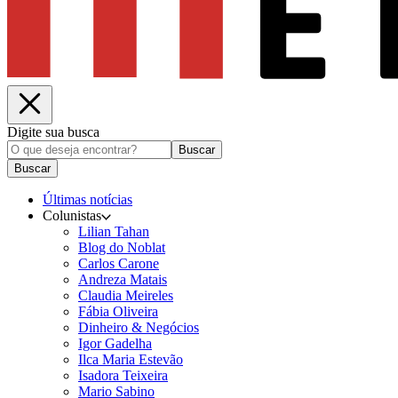
Digite sua busca
Buscar
Buscar
Últimas notícias
Colunistas
Lilian Tahan
Blog do Noblat
Carlos Carone
Andreza Matais
Claudia Meireles
Fábia Oliveira
Dinheiro & Negócios
Igor Gadelha
Ilca Maria Estevão
Isadora Teixeira
Mario Sabino