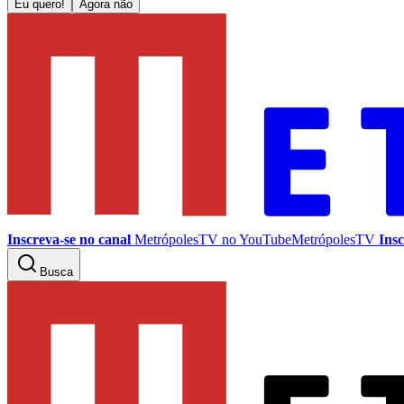
Eu quero!
Agora não
Inscreva-se no canal
MetrópolesTV no
YouTube
MetrópolesTV
Insc
Busca