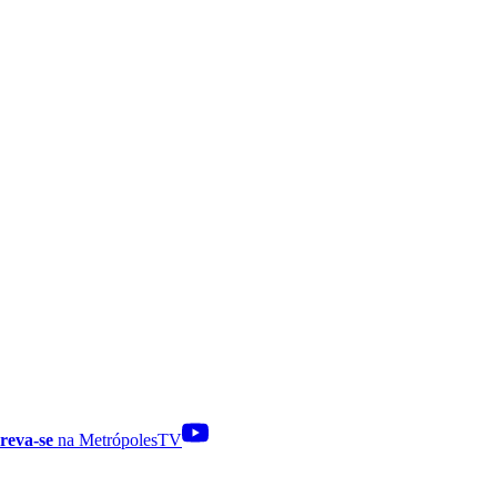
reva-se
na MetrópolesTV