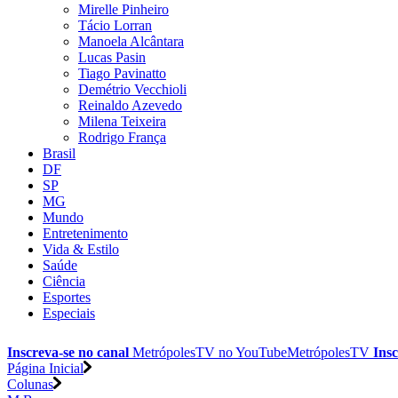
Mirelle Pinheiro
Tácio Lorran
Manoela Alcântara
Lucas Pasin
Tiago Pavinatto
Demétrio Vecchioli
Reinaldo Azevedo
Milena Teixeira
Rodrigo França
Brasil
DF
SP
MG
Mundo
Entretenimento
Vida & Estilo
Saúde
Ciência
Esportes
Especiais
Inscreva-se no canal
MetrópolesTV no
YouTube
MetrópolesTV
Insc
Página Inicial
Colunas