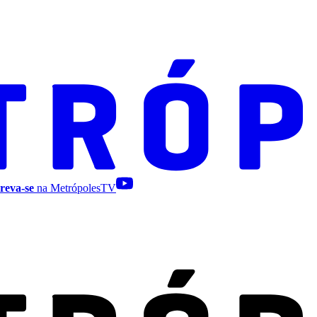
reva-se
na MetrópolesTV