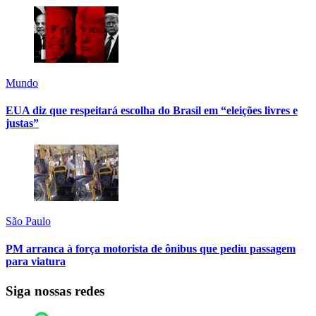
Mundo
EUA diz que respeitará escolha do Brasil em “eleições livres e
justas”
São Paulo
PM arranca à força motorista de ônibus que pediu passagem
para viatura
Siga nossas redes