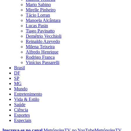
Mario Sabino
Mirelle Pinheiro
Tácio Lorran
Manoela Alcântara
Lucas Pasin
Tiago Pavinatto
Demétrio Vecchioli
Reinaldo Azevedo
Milena Teixeira
Alfredo Henrique
Rodrigo França
Vinícius Passarelli
Brasil
DF
SP
MG
Mundo
Entretenimento
Vida & Estilo
Saúde
Ciência
Esportes
Especiais
Inscreva-se no canal
MetrópolesTV no
YouTube
MetrópolesTV