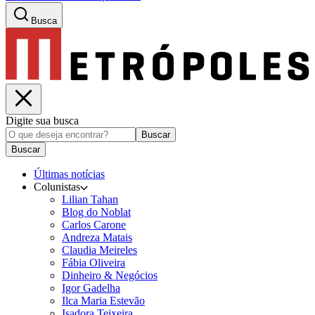
Busca
Digite sua busca
Buscar
Buscar
Últimas notícias
Colunistas
Lilian Tahan
Blog do Noblat
Carlos Carone
Andreza Matais
Claudia Meireles
Fábia Oliveira
Dinheiro & Negócios
Igor Gadelha
Ilca Maria Estevão
Isadora Teixeira