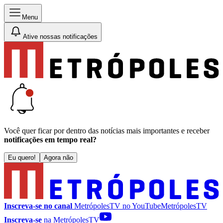
Menu
Ative nossas notificações
Você quer ficar por dentro das notícias mais importantes e receber
notificações em tempo real?
Eu quero!
Agora não
Inscreva-se no canal
MetrópolesTV no
YouTube
MetrópolesTV
Inscreva-se
na MetrópolesTV