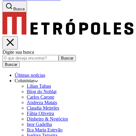
Busca
Digite sua busca
Buscar
Buscar
Últimas notícias
Colunistas
Lilian Tahan
Blog do Noblat
Carlos Carone
Andreza Matais
Claudia Meireles
Fábia Oliveira
Dinheiro & Negócios
Igor Gadelha
Ilca Maria Estevão
Isadora Teixeira