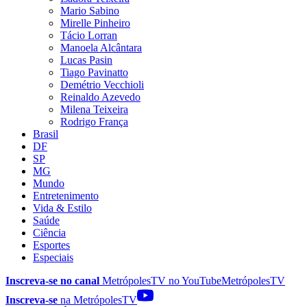
Mario Sabino
Mirelle Pinheiro
Tácio Lorran
Manoela Alcântara
Lucas Pasin
Tiago Pavinatto
Demétrio Vecchioli
Reinaldo Azevedo
Milena Teixeira
Rodrigo França
Brasil
DF
SP
MG
Mundo
Entretenimento
Vida & Estilo
Saúde
Ciência
Esportes
Especiais
Inscreva-se no canal
MetrópolesTV no
YouTube
MetrópolesTV
Inscreva-se
na MetrópolesTV