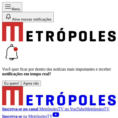
Menu
Ative nossas notificações
Você quer ficar por dentro das notícias mais importantes e receber
notificações em tempo real?
Eu quero!
Agora não
Inscreva-se no canal
MetrópolesTV no
YouTube
MetrópolesTV
Inscreva-se
na MetrópolesTV