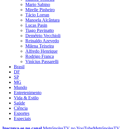
Mario Sabino
Mirelle Pinheiro
Tácio Lorran
Manoela Alcântara
Lucas Pasin
Tiago Pavinatto
Demétrio Vecchioli
Reinaldo Azevedo
Milena Teixeira
Alfredo Henrique
Rodrigo França
Vinícius Passarelli
Brasil
DF
SP
MG
Mundo
Entretenimento
Vida & Estilo
Saúde
Ciência
Esportes
Especiais
Inscreva-se no canal
MetrópolesTV no
YouTube
MetrópolesTV