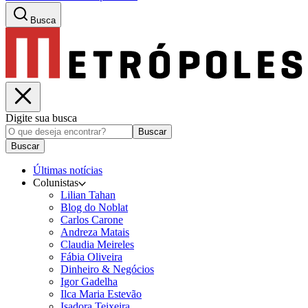
Busca
Digite sua busca
Buscar
Buscar
Últimas notícias
Colunistas
Lilian Tahan
Blog do Noblat
Carlos Carone
Andreza Matais
Claudia Meireles
Fábia Oliveira
Dinheiro & Negócios
Igor Gadelha
Ilca Maria Estevão
Isadora Teixeira