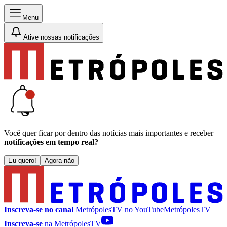
Menu
Ative nossas notificações
Você quer ficar por dentro das notícias mais importantes e receber
notificações em tempo real?
Eu quero!
Agora não
Inscreva-se no canal
MetrópolesTV no
YouTube
MetrópolesTV
Inscreva-se
na MetrópolesTV