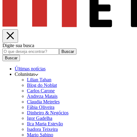
Digite sua busca
Buscar
Buscar
Últimas notícias
Colunistas
Lilian Tahan
Blog do Noblat
Carlos Carone
Andreza Matais
Claudia Meireles
Fábia Oliveira
Dinheiro & Negócios
Igor Gadelha
Ilca Maria Estevão
Isadora Teixeira
Mario Sabino