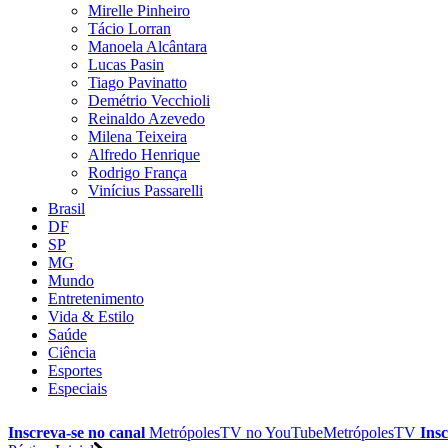
Mirelle Pinheiro
Tácio Lorran
Manoela Alcântara
Lucas Pasin
Tiago Pavinatto
Demétrio Vecchioli
Reinaldo Azevedo
Milena Teixeira
Alfredo Henrique
Rodrigo França
Vinícius Passarelli
Brasil
DF
SP
MG
Mundo
Entretenimento
Vida & Estilo
Saúde
Ciência
Esportes
Especiais
Inscreva-se no canal
MetrópolesTV no
YouTube
MetrópolesTV
Insc