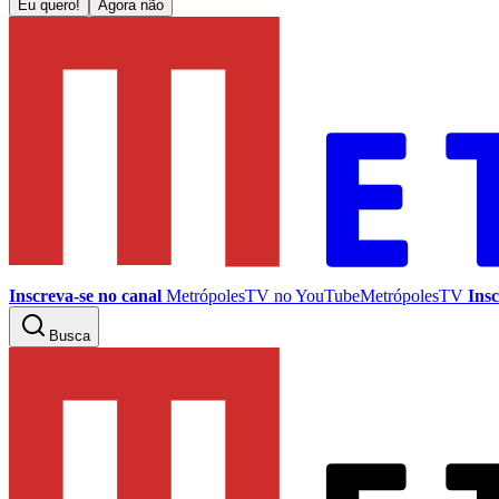
Eu quero!
Agora não
Inscreva-se no canal
MetrópolesTV no
YouTube
MetrópolesTV
Insc
Busca