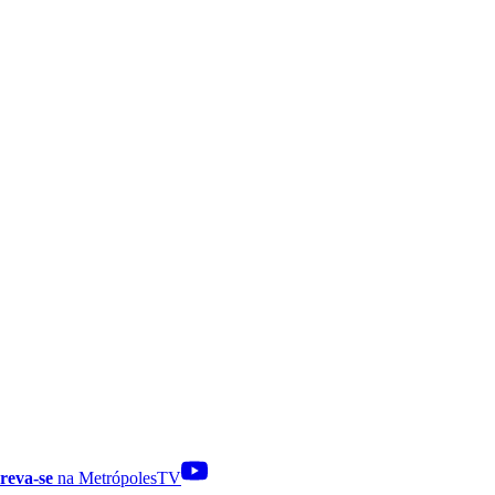
reva-se
na MetrópolesTV