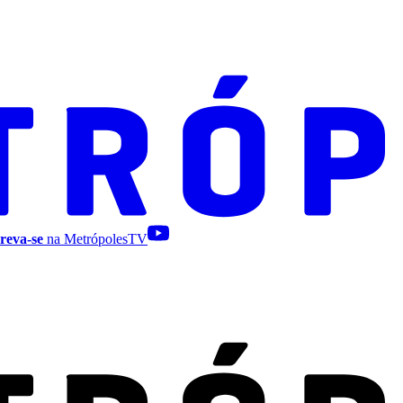
reva-se
na MetrópolesTV