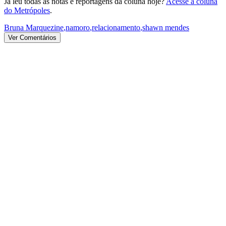
Já leu todas as notas e reportagens da coluna hoje?
Acesse a coluna
do Metrópoles
.
Bruna Marquezine
,
namoro
,
relacionamento
,
shawn mendes
Ver Comentários