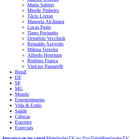
Mario Sabino
Mirelle Pinheiro
Tácio Lorran
Manoela Alcântara
Lucas Pasin
Tiago Pavinatto
Demétrio Vecchioli
Reinaldo Azevedo
Milena Teixeira
Alfredo Henrique
Rodrigo França
Vinícius Passarelli
Brasil
DF
SP
MG
Mundo
Entretenimento
Vida & Estilo
Saúde
Ciência
Esportes
Especiais
Inscreva-se no canal
MetrópolesTV no
YouTube
MetrópolesTV