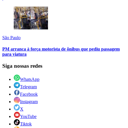
São Paulo
PM arranca à força motorista de ônibus que pediu passagem
para viatura
Siga nossas redes
WhatsApp
Telegram
Facebook
Instagram
X
YouTube
Tiktok