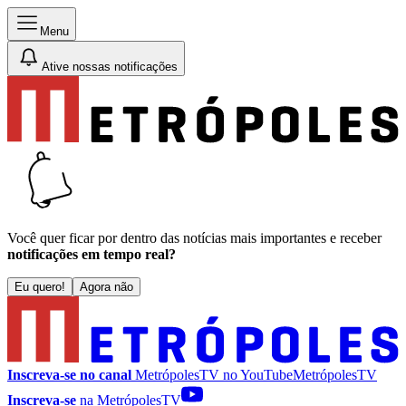
Menu
Ative nossas notificações
Você quer ficar por dentro das notícias mais importantes e receber
notificações em tempo real?
Eu quero!
Agora não
Inscreva-se no canal
MetrópolesTV no
YouTube
MetrópolesTV
Inscreva-se
na MetrópolesTV