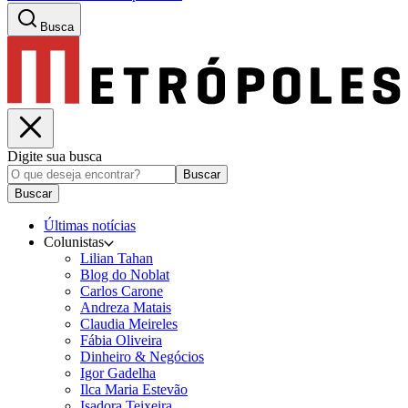
Busca
Digite sua busca
Buscar
Buscar
Últimas notícias
Colunistas
Lilian Tahan
Blog do Noblat
Carlos Carone
Andreza Matais
Claudia Meireles
Fábia Oliveira
Dinheiro & Negócios
Igor Gadelha
Ilca Maria Estevão
Isadora Teixeira