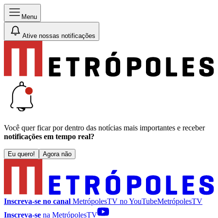
Menu
Ative nossas notificações
Você quer ficar por dentro das notícias mais importantes e receber
notificações em tempo real?
Eu quero!
Agora não
Inscreva-se no canal
MetrópolesTV no
YouTube
MetrópolesTV
Inscreva-se
na MetrópolesTV