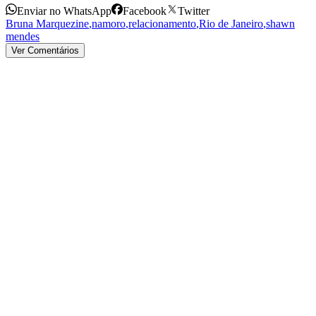
Enviar no WhatsApp
Facebook
Twitter
Bruna Marquezine
,
namoro
,
relacionamento
,
Rio de Janeiro
,
shawn
mendes
Ver Comentários