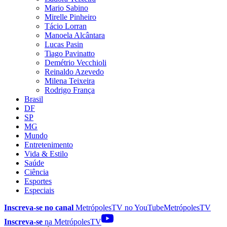
Mario Sabino
Mirelle Pinheiro
Tácio Lorran
Manoela Alcântara
Lucas Pasin
Tiago Pavinatto
Demétrio Vecchioli
Reinaldo Azevedo
Milena Teixeira
Rodrigo França
Brasil
DF
SP
MG
Mundo
Entretenimento
Vida & Estilo
Saúde
Ciência
Esportes
Especiais
Inscreva-se no canal
MetrópolesTV no
YouTube
MetrópolesTV
Inscreva-se
na MetrópolesTV