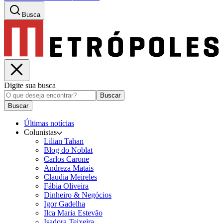
Busca
Digite sua busca
Buscar
Buscar
Últimas notícias
Colunistas
Lilian Tahan
Blog do Noblat
Carlos Carone
Andreza Matais
Claudia Meireles
Fábia Oliveira
Dinheiro & Negócios
Igor Gadelha
Ilca Maria Estevão
Isadora Teixeira