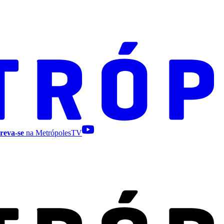
reva-se
na MetrópolesTV