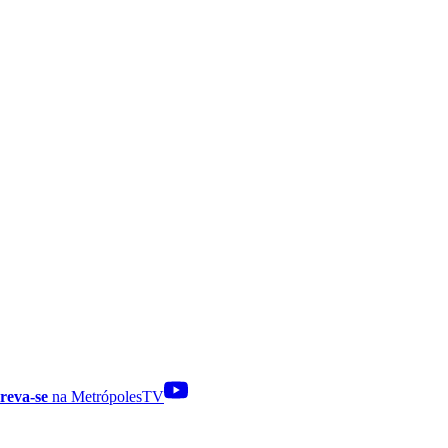
reva-se
na MetrópolesTV