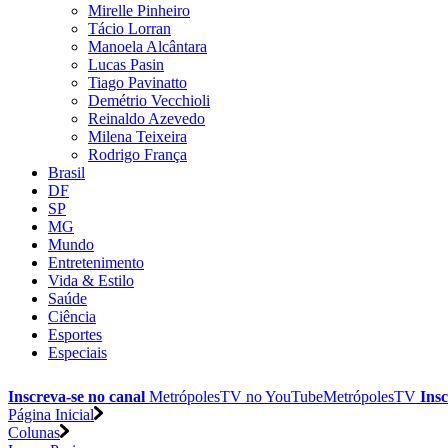
Mirelle Pinheiro
Tácio Lorran
Manoela Alcântara
Lucas Pasin
Tiago Pavinatto
Demétrio Vecchioli
Reinaldo Azevedo
Milena Teixeira
Rodrigo França
Brasil
DF
SP
MG
Mundo
Entretenimento
Vida & Estilo
Saúde
Ciência
Esportes
Especiais
Inscreva-se no canal
MetrópolesTV no
YouTube
MetrópolesTV
Insc
Página Inicial
Colunas