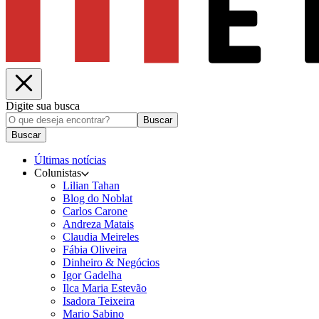
Digite sua busca
Buscar
Buscar
Últimas notícias
Colunistas
Lilian Tahan
Blog do Noblat
Carlos Carone
Andreza Matais
Claudia Meireles
Fábia Oliveira
Dinheiro & Negócios
Igor Gadelha
Ilca Maria Estevão
Isadora Teixeira
Mario Sabino