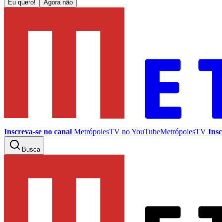
Eu quero!
Agora não
Inscreva-se no canal
MetrópolesTV no
YouTube
MetrópolesTV
Insc
Busca