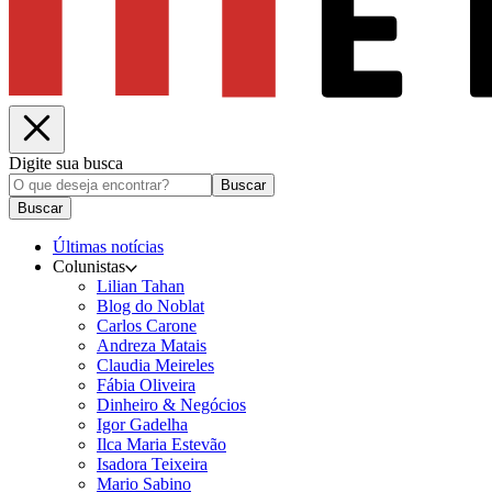
Digite sua busca
Buscar
Buscar
Últimas notícias
Colunistas
Lilian Tahan
Blog do Noblat
Carlos Carone
Andreza Matais
Claudia Meireles
Fábia Oliveira
Dinheiro & Negócios
Igor Gadelha
Ilca Maria Estevão
Isadora Teixeira
Mario Sabino