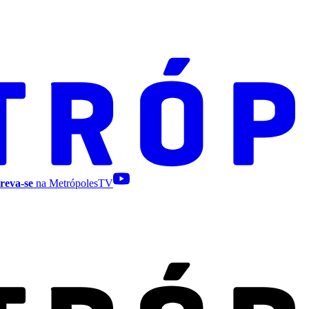
reva-se
na MetrópolesTV