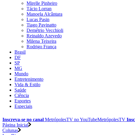
Mirelle Pinheiro
Tácio Lorran
Manoela Alcântara
Lucas Pasin
Tiago Pavinatto
Demétrio Vecchioli
Reinaldo Azevedo
Milena Teixeira
Rodrigo França
Brasil
DF
SP
MG
Mundo
Entretenimento
Vida & Estilo
Saúde
Ciência
Esportes
Especiais
Inscreva-se no canal
MetrópolesTV no
YouTube
MetrópolesTV
Insc
Página Inicial
Colunas