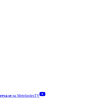
reva-se
na MetrópolesTV