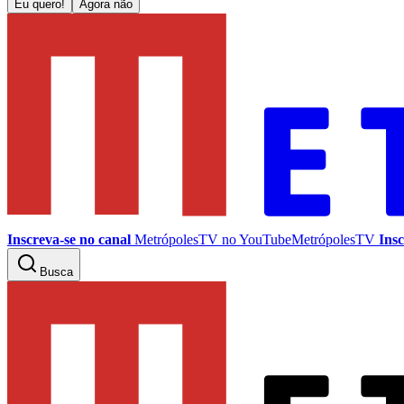
Eu quero!
Agora não
Inscreva-se no canal
MetrópolesTV no
YouTube
MetrópolesTV
Insc
Busca