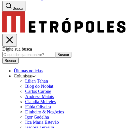
Busca
Digite sua busca
Buscar
Buscar
Últimas notícias
Colunistas
Lilian Tahan
Blog do Noblat
Carlos Carone
Andreza Matais
Claudia Meireles
Fábia Oliveira
Dinheiro & Negócios
Igor Gadelha
Ilca Maria Estevão
Isadora Teixeira