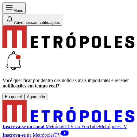
Menu
Ative nossas notificações
Você quer ficar por dentro das notícias mais importantes e receber
notificações em tempo real?
Eu quero!
Agora não
Inscreva-se no canal
MetrópolesTV no
YouTube
MetrópolesTV
Inscreva-se
na MetrópolesTV