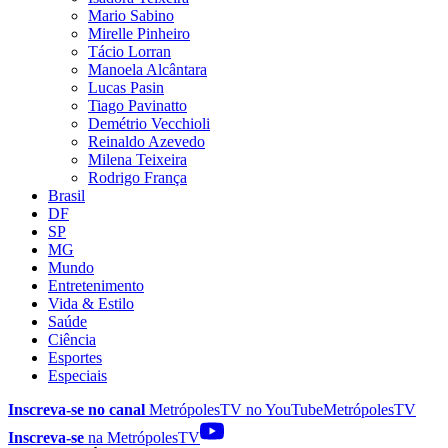
Mario Sabino
Mirelle Pinheiro
Tácio Lorran
Manoela Alcântara
Lucas Pasin
Tiago Pavinatto
Demétrio Vecchioli
Reinaldo Azevedo
Milena Teixeira
Rodrigo França
Brasil
DF
SP
MG
Mundo
Entretenimento
Vida & Estilo
Saúde
Ciência
Esportes
Especiais
Inscreva-se no canal
MetrópolesTV no
YouTube
MetrópolesTV
Inscreva-se
na MetrópolesTV