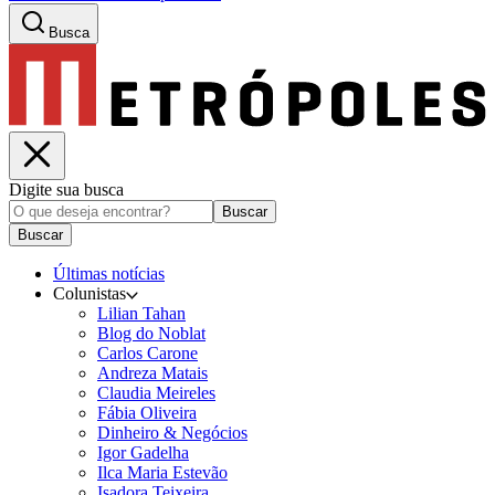
Busca
Digite sua busca
Buscar
Buscar
Últimas notícias
Colunistas
Lilian Tahan
Blog do Noblat
Carlos Carone
Andreza Matais
Claudia Meireles
Fábia Oliveira
Dinheiro & Negócios
Igor Gadelha
Ilca Maria Estevão
Isadora Teixeira