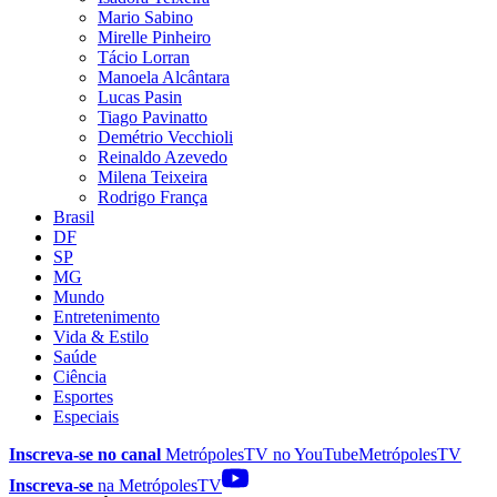
Mario Sabino
Mirelle Pinheiro
Tácio Lorran
Manoela Alcântara
Lucas Pasin
Tiago Pavinatto
Demétrio Vecchioli
Reinaldo Azevedo
Milena Teixeira
Rodrigo França
Brasil
DF
SP
MG
Mundo
Entretenimento
Vida & Estilo
Saúde
Ciência
Esportes
Especiais
Inscreva-se no canal
MetrópolesTV no
YouTube
MetrópolesTV
Inscreva-se
na MetrópolesTV