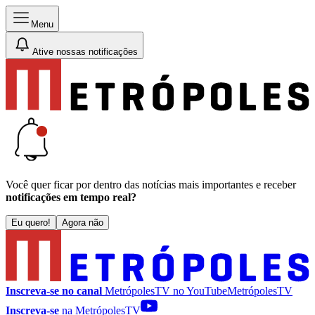
Menu
Ative nossas notificações
Você quer ficar por dentro das notícias mais importantes e receber
notificações em tempo real?
Eu quero!
Agora não
Inscreva-se no canal
MetrópolesTV no
YouTube
MetrópolesTV
Inscreva-se
na MetrópolesTV