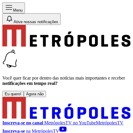
Menu
Ative nossas notificações
Você quer ficar por dentro das notícias mais importantes e receber
notificações em tempo real?
Eu quero!
Agora não
Inscreva-se no canal
MetrópolesTV no
YouTube
MetrópolesTV
Inscreva-se
na MetrópolesTV