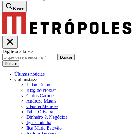
Busca
Digite sua busca
Buscar
Buscar
Últimas notícias
Colunistas
Lilian Tahan
Blog do Noblat
Carlos Carone
Andreza Matais
Claudia Meireles
Fábia Oliveira
Dinheiro & Negócios
Igor Gadelha
Ilca Maria Estevão
Isadora Teixeira