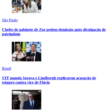
São Paulo
Chefes de gabinete de Zoe pedem demissão após divulgação de
patrimônio
Brasil
STF manda Soraya e Lindbergh explicarem acusação de
estupro contra vice de Flávio