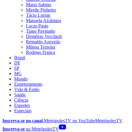
Mario Sabino
Mirelle Pinheiro
Tácio Lorran
Manoela Alcântara
Lucas Pasin
Tiago Pavinatto
Demétrio Vecchioli
Reinaldo Azevedo
Milena Teixeira
Rodrigo França
Brasil
DF
SP
MG
Mundo
Entretenimento
Vida & Estilo
Saúde
Ciência
Esportes
Especiais
Inscreva-se no canal
MetrópolesTV no
YouTube
MetrópolesTV
Inscreva-se
na MetrópolesTV