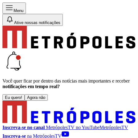
Menu
Ative nossas notificações
Você quer ficar por dentro das notícias mais importantes e receber
notificações em tempo real?
Eu quero!
Agora não
Inscreva-se no canal
MetrópolesTV no
YouTube
MetrópolesTV
Inscreva-se
na MetrópolesTV