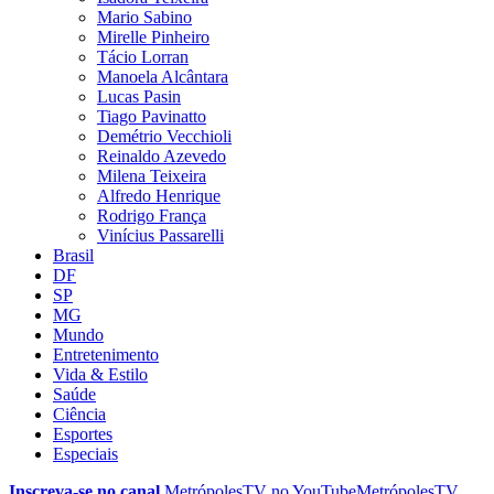
Mario Sabino
Mirelle Pinheiro
Tácio Lorran
Manoela Alcântara
Lucas Pasin
Tiago Pavinatto
Demétrio Vecchioli
Reinaldo Azevedo
Milena Teixeira
Alfredo Henrique
Rodrigo França
Vinícius Passarelli
Brasil
DF
SP
MG
Mundo
Entretenimento
Vida & Estilo
Saúde
Ciência
Esportes
Especiais
Inscreva-se no canal
MetrópolesTV no
YouTube
MetrópolesTV