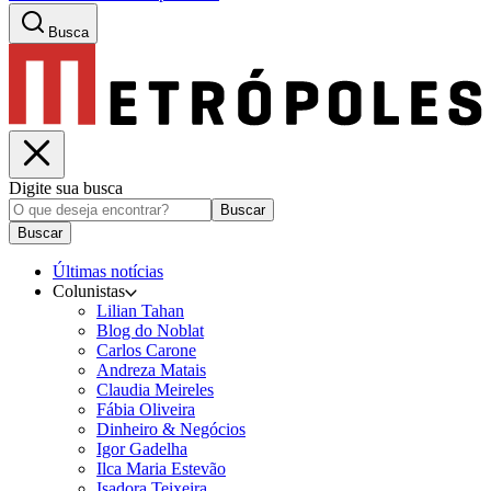
Busca
Digite sua busca
Buscar
Buscar
Últimas notícias
Colunistas
Lilian Tahan
Blog do Noblat
Carlos Carone
Andreza Matais
Claudia Meireles
Fábia Oliveira
Dinheiro & Negócios
Igor Gadelha
Ilca Maria Estevão
Isadora Teixeira