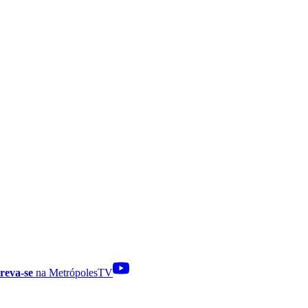
reva-se
na MetrópolesTV