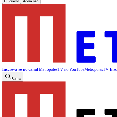
Eu quero!
Agora não
Inscreva-se no canal
MetrópolesTV no
YouTube
MetrópolesTV
Insc
Busca