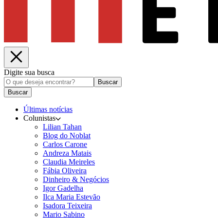
Digite sua busca
Buscar
Buscar
Últimas notícias
Colunistas
Lilian Tahan
Blog do Noblat
Carlos Carone
Andreza Matais
Claudia Meireles
Fábia Oliveira
Dinheiro & Negócios
Igor Gadelha
Ilca Maria Estevão
Isadora Teixeira
Mario Sabino