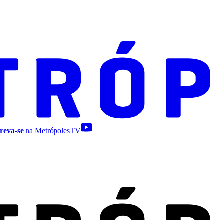
reva-se
na MetrópolesTV