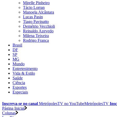
Mirelle Pinheiro
Tácio Lorran
Manoela Alcântara
Lucas Pasin
Tiago Pavinatto
Demétrio Vecchioli
Reinaldo Azevedo
Milena Teixeira
Rodrigo França
Brasil
DF
SP
MG
Mundo
Entretenimento
Vida & Estilo
Saúde
Ciência
Esportes
Especiais
Inscreva-se no canal
MetrópolesTV no
YouTube
MetrópolesTV
Insc
Página Inicial
Colunas