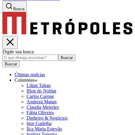
Busca
Digite sua busca
Buscar
Buscar
Últimas notícias
Colunistas
Lilian Tahan
Blog do Noblat
Carlos Carone
Andreza Matais
Claudia Meireles
Fábia Oliveira
Dinheiro & Negócios
Igor Gadelha
Ilca Maria Estevão
Isadora Teixeira