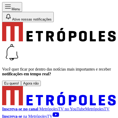
Menu
Ative nossas notificações
Você quer ficar por dentro das notícias mais importantes e receber
notificações em tempo real?
Eu quero!
Agora não
Inscreva-se no canal
MetrópolesTV no
YouTube
MetrópolesTV
Inscreva-se
na MetrópolesTV