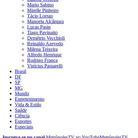
Mario Sabino
Mirelle Pinheiro
Tácio Lorran
Manoela Alcântara
Lucas Pasin
Tiago Pavinatto
Demétrio Vecchioli
Reinaldo Azevedo
Milena Teixeira
Alfredo Henrique
Rodrigo França
Vinícius Passarelli
Brasil
DF
SP
MG
Mundo
Entretenimento
Vida & Estilo
Saúde
Ciência
Esportes
Especiais
Inscreva-se no canal
MetrópolesTV no
YouTube
MetrópolesTV