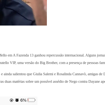
llo em A Fazenda 13 ganhou repercussão internacional. Alguns jornais 
 Fratello VIP, uma versão do Big Brother, com a presença de pessoas fa
ido e ainda salientou que Giulia Salemi e Rosalinda Cannavò, amigas d
tras duas matérias sobre um possível assédio de Nego contra Dayane apó