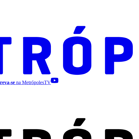
reva-se
na MetrópolesTV