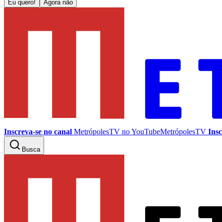
Eu quero!
Agora não
Inscreva-se no canal
MetrópolesTV no
YouTube
MetrópolesTV
Insc
Busca