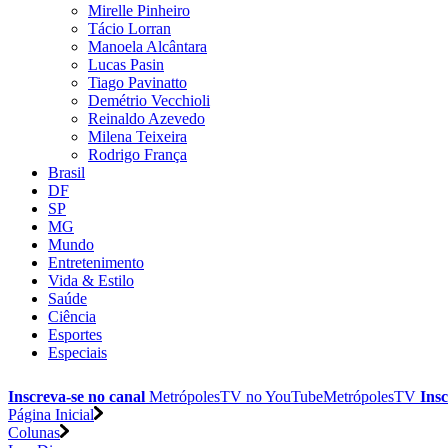
Mirelle Pinheiro
Tácio Lorran
Manoela Alcântara
Lucas Pasin
Tiago Pavinatto
Demétrio Vecchioli
Reinaldo Azevedo
Milena Teixeira
Rodrigo França
Brasil
DF
SP
MG
Mundo
Entretenimento
Vida & Estilo
Saúde
Ciência
Esportes
Especiais
Inscreva-se no canal
MetrópolesTV no
YouTube
MetrópolesTV
Insc
Página Inicial
Colunas