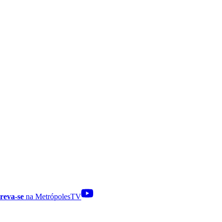
reva-se
na MetrópolesTV