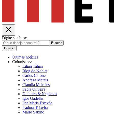
Digite sua busca
Buscar
Buscar
Últimas notícias
Colunistas
Lilian Tahan
Blog do Noblat
Carlos Carone
Andreza Matais
Claudia Meireles
Fábia Oliveira
Dinheiro & Negócios
Igor Gadelha
Ilca Maria Estevão
Isadora Teixeira
Mario Sabino