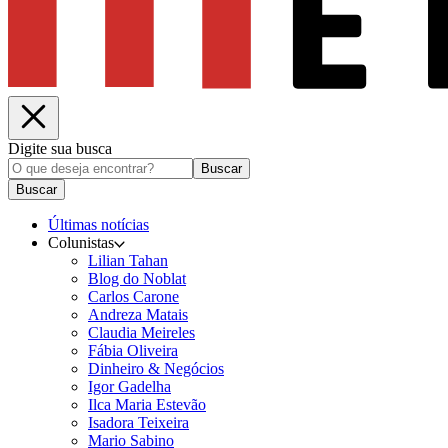
Digite sua busca
Buscar
Buscar
Últimas notícias
Colunistas
Lilian Tahan
Blog do Noblat
Carlos Carone
Andreza Matais
Claudia Meireles
Fábia Oliveira
Dinheiro & Negócios
Igor Gadelha
Ilca Maria Estevão
Isadora Teixeira
Mario Sabino