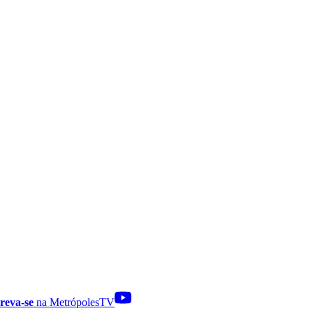
reva-se
na MetrópolesTV