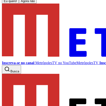
Eu quero!
Agora não
Inscreva-se no canal
MetrópolesTV no
YouTube
MetrópolesTV
Insc
Busca