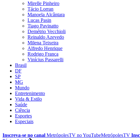
Mirelle Pinheiro
Tácio Lorran
Manoela Alcântara
Lucas Pasin
Tiago Pavinatto
Demétrio Vecchioli
Reinaldo Azevedo
Milena Teixeira
Alfredo Henrique
Rodrigo França
Vinícius Passarelli
Brasil
DF
SP
MG
Mundo
Entretenimento
Vida & Estilo
Saúde
Ciência
Esportes
Especiais
Inscreva-se no canal
MetrópolesTV no
YouTube
MetrópolesTV
Insc