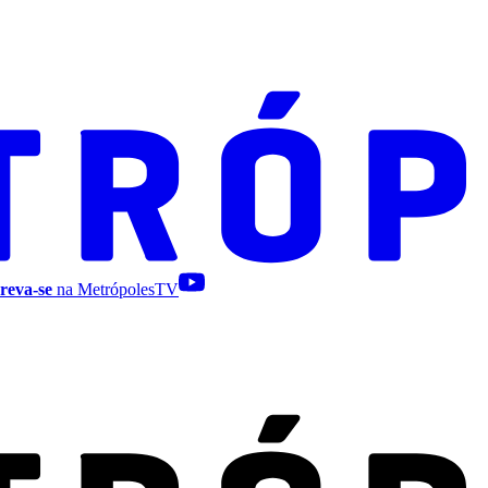
reva-se
na MetrópolesTV