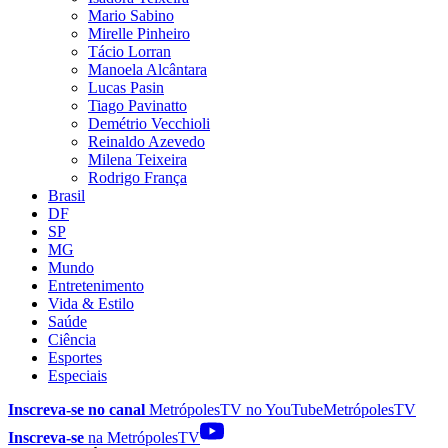
Mario Sabino
Mirelle Pinheiro
Tácio Lorran
Manoela Alcântara
Lucas Pasin
Tiago Pavinatto
Demétrio Vecchioli
Reinaldo Azevedo
Milena Teixeira
Rodrigo França
Brasil
DF
SP
MG
Mundo
Entretenimento
Vida & Estilo
Saúde
Ciência
Esportes
Especiais
Inscreva-se no canal
MetrópolesTV no
YouTube
MetrópolesTV
Inscreva-se
na MetrópolesTV