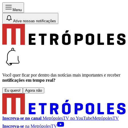
Menu
Ative nossas notificações
Você quer ficar por dentro das notícias mais importantes e receber
notificações em tempo real?
Eu quero!
Agora não
Inscreva-se no canal
MetrópolesTV no
YouTube
MetrópolesTV
Inscreva-se
na MetrópolesTV