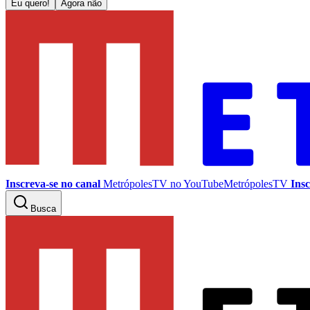
Eu quero!
Agora não
Inscreva-se no canal
MetrópolesTV no
YouTube
MetrópolesTV
Insc
Busca