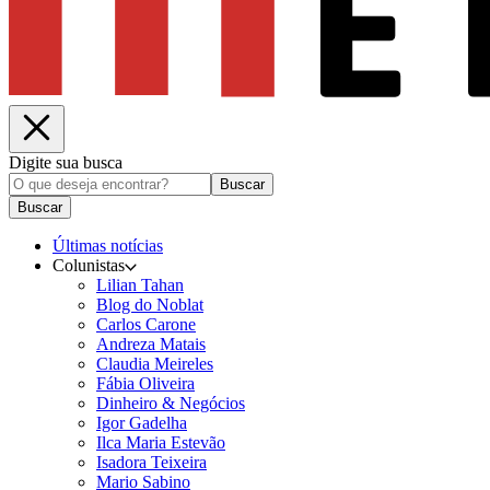
Digite sua busca
Buscar
Buscar
Últimas notícias
Colunistas
Lilian Tahan
Blog do Noblat
Carlos Carone
Andreza Matais
Claudia Meireles
Fábia Oliveira
Dinheiro & Negócios
Igor Gadelha
Ilca Maria Estevão
Isadora Teixeira
Mario Sabino