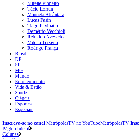
Mirelle Pinheiro
Tácio Lorran
Manoela Alcântara
Lucas Pasin
Tiago Pavinatto
Demétrio Vecchioli
Reinaldo Azevedo
Milena Teixeira
Rodrigo França
Brasil
DF
SP
MG
Mundo
Entretenimento
Vida & Estilo
Saúde
Ciência
Esportes
Especiais
Inscreva-se no canal
MetrópolesTV no
YouTube
MetrópolesTV
Insc
Página Inicial
Colunas