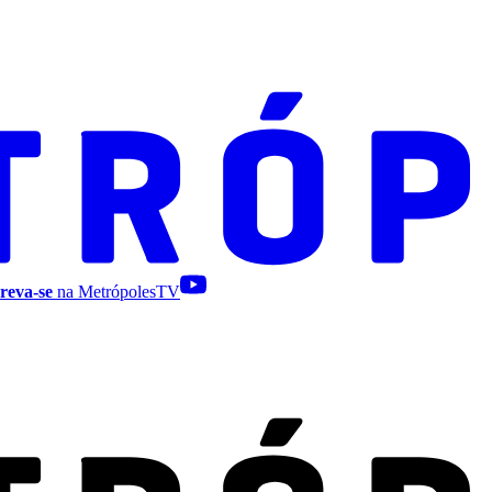
reva-se
na MetrópolesTV