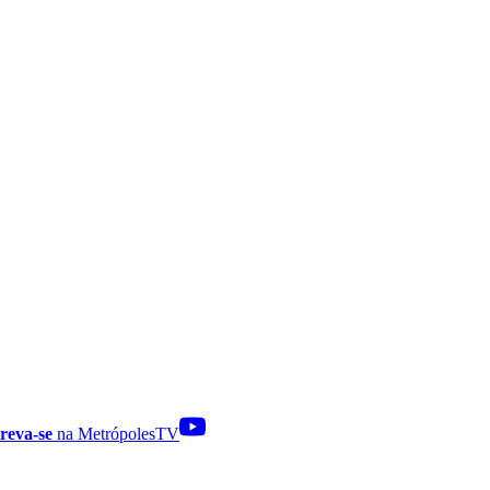
reva-se
na MetrópolesTV