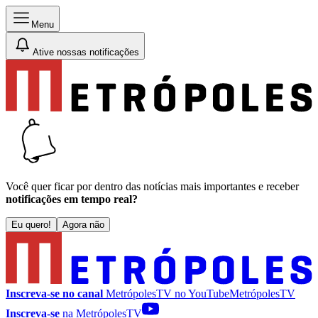
Menu
Ative nossas notificações
Você quer ficar por dentro das notícias mais importantes e receber
notificações em tempo real?
Eu quero!
Agora não
Inscreva-se no canal
MetrópolesTV no
YouTube
MetrópolesTV
Inscreva-se
na MetrópolesTV