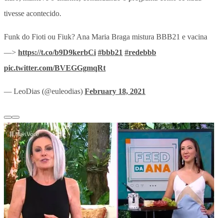
tivesse acontecido.
Funk do Fioti ou Fiuk? Ana Maria Braga mistura BBB21 e vacina
—>
https://t.co/b9D9kerbCi
#bbb21
#redebbb
pic.twitter.com/BVEGGgmqRt
— LeoDias (@euleodias)
February 18, 2021