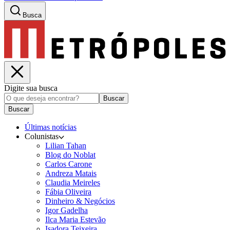
Busca
Digite sua busca
Buscar
Buscar
Últimas notícias
Colunistas
Lilian Tahan
Blog do Noblat
Carlos Carone
Andreza Matais
Claudia Meireles
Fábia Oliveira
Dinheiro & Negócios
Igor Gadelha
Ilca Maria Estevão
Isadora Teixeira