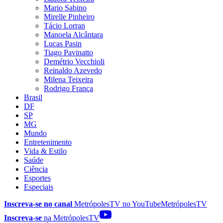
Mario Sabino
Mirelle Pinheiro
Tácio Lorran
Manoela Alcântara
Lucas Pasin
Tiago Pavinatto
Demétrio Vecchioli
Reinaldo Azevedo
Milena Teixeira
Rodrigo França
Brasil
DF
SP
MG
Mundo
Entretenimento
Vida & Estilo
Saúde
Ciência
Esportes
Especiais
Inscreva-se no canal
MetrópolesTV no
YouTube
MetrópolesTV
Inscreva-se
na MetrópolesTV