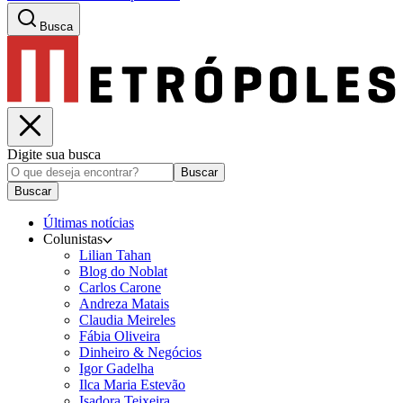
Busca
Digite sua busca
Buscar
Buscar
Últimas notícias
Colunistas
Lilian Tahan
Blog do Noblat
Carlos Carone
Andreza Matais
Claudia Meireles
Fábia Oliveira
Dinheiro & Negócios
Igor Gadelha
Ilca Maria Estevão
Isadora Teixeira