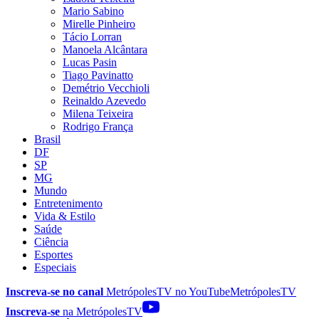
Mario Sabino
Mirelle Pinheiro
Tácio Lorran
Manoela Alcântara
Lucas Pasin
Tiago Pavinatto
Demétrio Vecchioli
Reinaldo Azevedo
Milena Teixeira
Rodrigo França
Brasil
DF
SP
MG
Mundo
Entretenimento
Vida & Estilo
Saúde
Ciência
Esportes
Especiais
Inscreva-se no canal
MetrópolesTV no
YouTube
MetrópolesTV
Inscreva-se
na MetrópolesTV