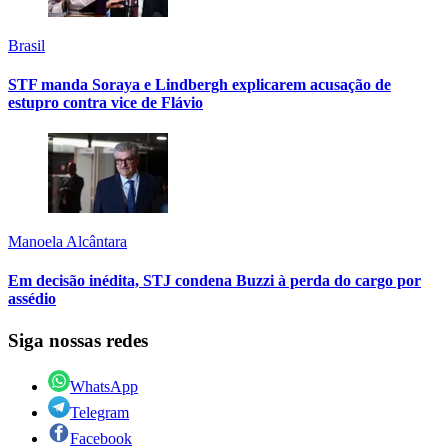
Brasil
STF manda Soraya e Lindbergh explicarem acusação de
estupro contra vice de Flávio
Manoela Alcântara
Em decisão inédita, STJ condena Buzzi à perda do cargo por
assédio
Siga nossas redes
WhatsApp
Telegram
Facebook