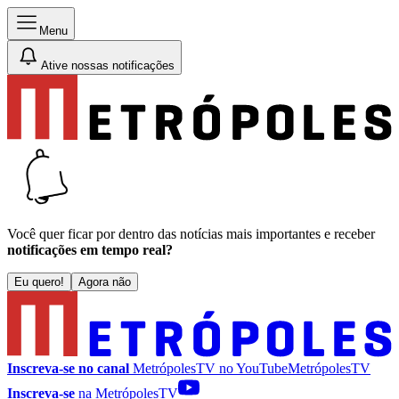
Menu
Ative nossas notificações
Você quer ficar por dentro das notícias mais importantes e receber
notificações em tempo real?
Eu quero!
Agora não
Inscreva-se no canal
MetrópolesTV no
YouTube
MetrópolesTV
Inscreva-se
na MetrópolesTV