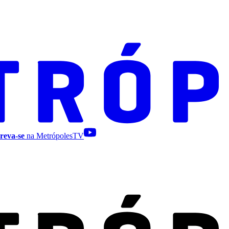
reva-se
na MetrópolesTV