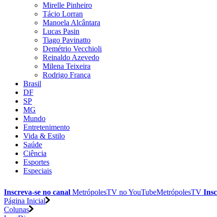
Mirelle Pinheiro
Tácio Lorran
Manoela Alcântara
Lucas Pasin
Tiago Pavinatto
Demétrio Vecchioli
Reinaldo Azevedo
Milena Teixeira
Rodrigo França
Brasil
DF
SP
MG
Mundo
Entretenimento
Vida & Estilo
Saúde
Ciência
Esportes
Especiais
Inscreva-se no canal
MetrópolesTV no
YouTube
MetrópolesTV
Insc
Página Inicial
Colunas