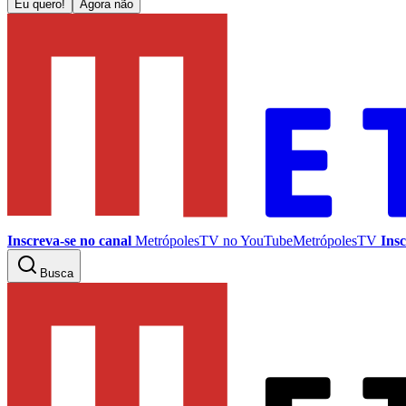
Eu quero!
Agora não
Inscreva-se no canal
MetrópolesTV no
YouTube
MetrópolesTV
Insc
Busca