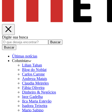
Digite sua busca
Buscar
Buscar
Últimas notícias
Colunistas
Lilian Tahan
Blog do Noblat
Carlos Carone
Andreza Matais
Claudia Meireles
Fábia Oliveira
Dinheiro & Negócios
Igor Gadelha
Ilca Maria Estevão
Isadora Teixeira
Mario Sabino