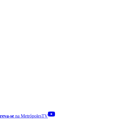
reva-se
na MetrópolesTV