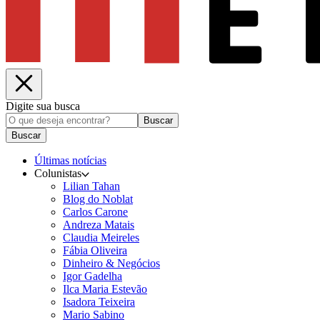
Digite sua busca
Buscar
Buscar
Últimas notícias
Colunistas
Lilian Tahan
Blog do Noblat
Carlos Carone
Andreza Matais
Claudia Meireles
Fábia Oliveira
Dinheiro & Negócios
Igor Gadelha
Ilca Maria Estevão
Isadora Teixeira
Mario Sabino