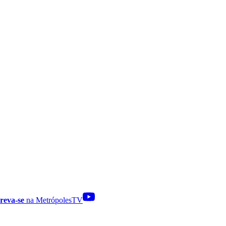
reva-se
na MetrópolesTV