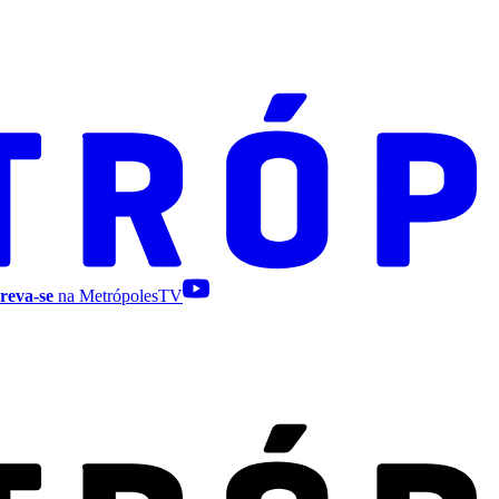
reva-se
na MetrópolesTV