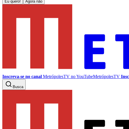
Eu quero!
Agora não
Inscreva-se no canal
MetrópolesTV no
YouTube
MetrópolesTV
Insc
Busca