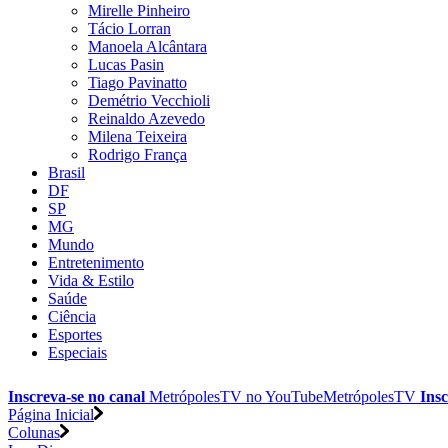
Mirelle Pinheiro
Tácio Lorran
Manoela Alcântara
Lucas Pasin
Tiago Pavinatto
Demétrio Vecchioli
Reinaldo Azevedo
Milena Teixeira
Rodrigo França
Brasil
DF
SP
MG
Mundo
Entretenimento
Vida & Estilo
Saúde
Ciência
Esportes
Especiais
Inscreva-se no canal
MetrópolesTV no
YouTube
MetrópolesTV
Insc
Página Inicial
Colunas