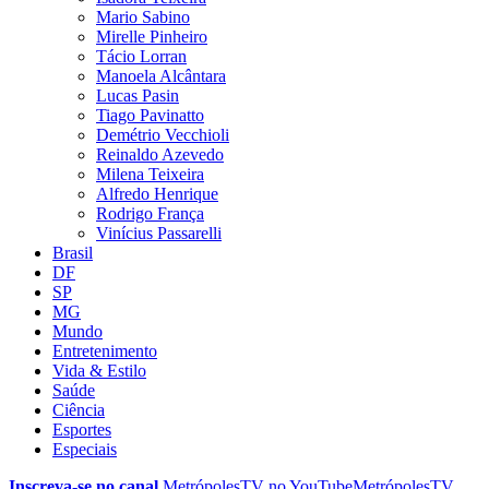
Mario Sabino
Mirelle Pinheiro
Tácio Lorran
Manoela Alcântara
Lucas Pasin
Tiago Pavinatto
Demétrio Vecchioli
Reinaldo Azevedo
Milena Teixeira
Alfredo Henrique
Rodrigo França
Vinícius Passarelli
Brasil
DF
SP
MG
Mundo
Entretenimento
Vida & Estilo
Saúde
Ciência
Esportes
Especiais
Inscreva-se no canal
MetrópolesTV no
YouTube
MetrópolesTV