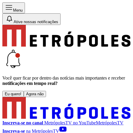
Menu
Ative nossas notificações
Você quer ficar por dentro das notícias mais importantes e receber
notificações em tempo real?
Eu quero!
Agora não
Inscreva-se no canal
MetrópolesTV no
YouTube
MetrópolesTV
Inscreva-se
na MetrópolesTV