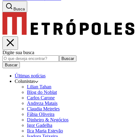
Busca
Digite sua busca
Buscar
Buscar
Últimas notícias
Colunistas
Lilian Tahan
Blog do Noblat
Carlos Carone
Andreza Matais
Claudia Meireles
Fábia Oliveira
Dinheiro & Negócios
Igor Gadelha
Ilca Maria Estevão
Isadora Teixeira