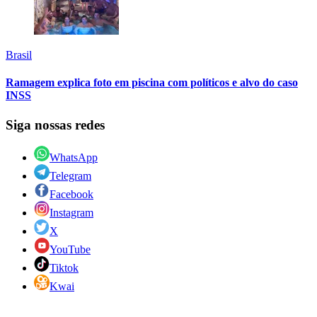
Brasil
Ramagem explica foto em piscina com políticos e alvo do caso
INSS
Siga nossas redes
WhatsApp
Telegram
Facebook
Instagram
X
YouTube
Tiktok
Kwai