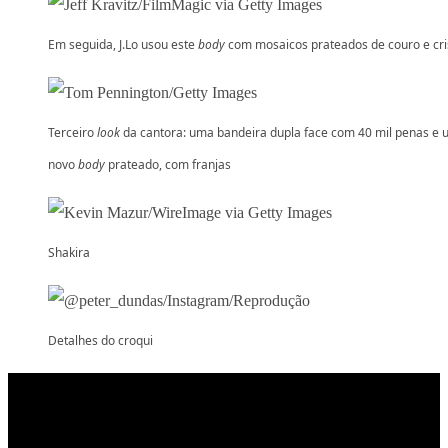
Em seguida, J.Lo usou este
body
com mosaicos prateados de couro e cri
Terceiro
look
da cantora: uma bandeira dupla face com 40 mil penas e
novo
body
prateado, com franjas
Shakira
Detalhes do croqui