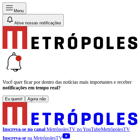
Menu
Ative nossas notificações
Você quer ficar por dentro das notícias mais importantes e receber
notificações em tempo real?
Eu quero!
Agora não
Inscreva-se no canal
MetrópolesTV no
YouTube
MetrópolesTV
Inscreva-se
na MetrópolesTV