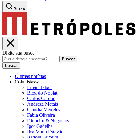
Busca
Digite sua busca
Buscar
Buscar
Últimas notícias
Colunistas
Lilian Tahan
Blog do Noblat
Carlos Carone
Andreza Matais
Claudia Meireles
Fábia Oliveira
Dinheiro & Negócios
Igor Gadelha
Ilca Maria Estevão
Isadora Teixeira