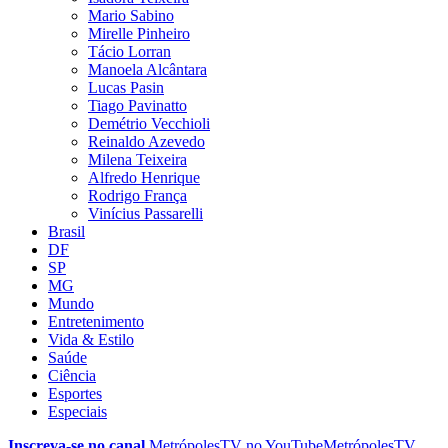
Mario Sabino
Mirelle Pinheiro
Tácio Lorran
Manoela Alcântara
Lucas Pasin
Tiago Pavinatto
Demétrio Vecchioli
Reinaldo Azevedo
Milena Teixeira
Alfredo Henrique
Rodrigo França
Vinícius Passarelli
Brasil
DF
SP
MG
Mundo
Entretenimento
Vida & Estilo
Saúde
Ciência
Esportes
Especiais
Inscreva-se no canal
MetrópolesTV no
YouTube
MetrópolesTV