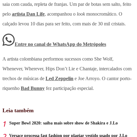
saia com cauda, repleta de franjas. Um par de botas sem salto, feito
pelo
artista Dan Life
, acompanhou o
look
monocromático. O
calçado levou 10 dias para ser feito, com mais de 30 mil cristais.
Entre no canal de WhatsApp
do
Metrópoles
A artista colombiana performou sucessos como She Wolf,
Whenever, Wherever, Hips Don’t Lie e Chantaje, intercalados com
trechos de músicas de
Led Zeppelin
e Joe Arroyo. O cantor porto-
riquenho
Bad Bunny
fez participação especial.
Leia também
Super Bowl 2020: saiba mais sobre show de Shakira e J.Lo
Versace processa fast fashion por plagiar vestido usado por J.Lo