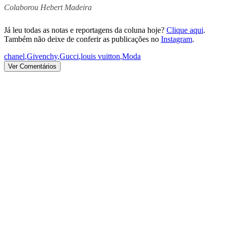
Colaborou Hebert Madeira
Já leu todas as notas e reportagens da coluna hoje?
Clique aqui
.
Também não deixe de conferir as publicações no
Instagram
.
chanel
,
Givenchy
,
Gucci
,
louis vuitton
,
Moda
Ver Comentários