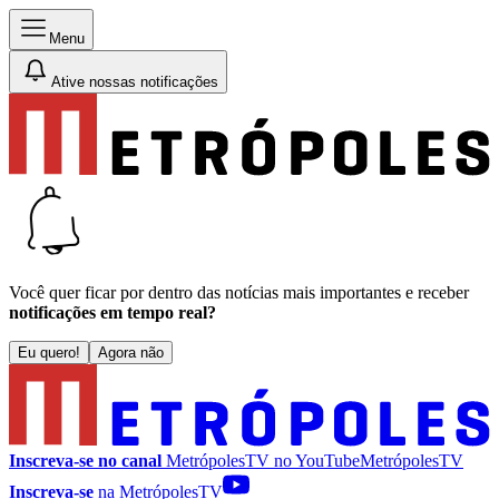
Menu
Ative nossas notificações
Você quer ficar por dentro das notícias mais importantes e receber
notificações em tempo real?
Eu quero!
Agora não
Inscreva-se no canal
MetrópolesTV no
YouTube
MetrópolesTV
Inscreva-se
na MetrópolesTV