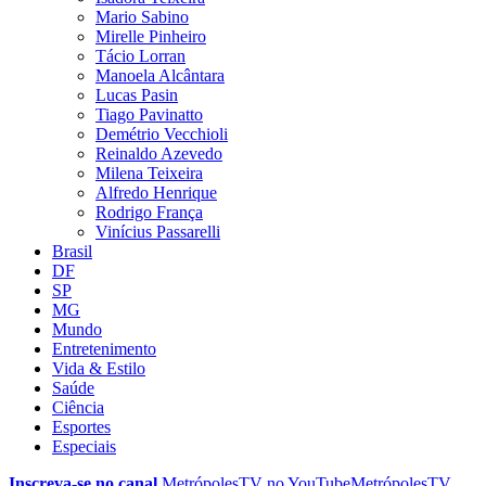
Mario Sabino
Mirelle Pinheiro
Tácio Lorran
Manoela Alcântara
Lucas Pasin
Tiago Pavinatto
Demétrio Vecchioli
Reinaldo Azevedo
Milena Teixeira
Alfredo Henrique
Rodrigo França
Vinícius Passarelli
Brasil
DF
SP
MG
Mundo
Entretenimento
Vida & Estilo
Saúde
Ciência
Esportes
Especiais
Inscreva-se no canal
MetrópolesTV no
YouTube
MetrópolesTV