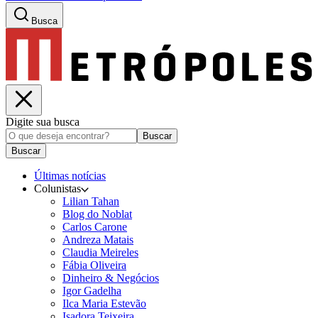
Busca
Digite sua busca
Buscar
Buscar
Últimas notícias
Colunistas
Lilian Tahan
Blog do Noblat
Carlos Carone
Andreza Matais
Claudia Meireles
Fábia Oliveira
Dinheiro & Negócios
Igor Gadelha
Ilca Maria Estevão
Isadora Teixeira