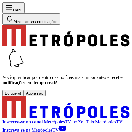
Menu
Ative nossas notificações
Você quer ficar por dentro das notícias mais importantes e receber
notificações em tempo real?
Eu quero!
Agora não
Inscreva-se no canal
MetrópolesTV no
YouTube
MetrópolesTV
Inscreva-se
na MetrópolesTV