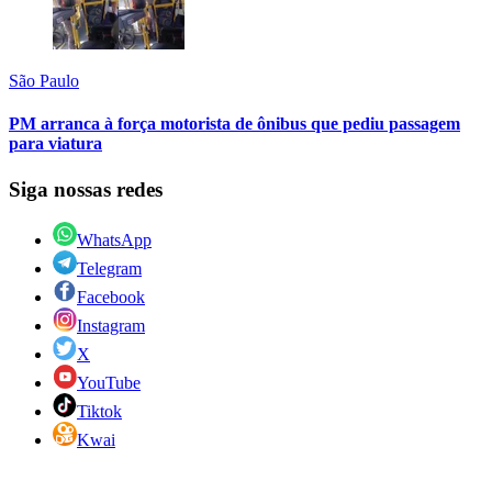
São Paulo
PM arranca à força motorista de ônibus que pediu passagem
para viatura
Siga nossas redes
WhatsApp
Telegram
Facebook
Instagram
X
YouTube
Tiktok
Kwai