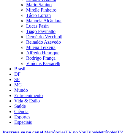
Mario Sabino
Mirelle Pinheiro
Tácio Lorran
Manoela Alcântara
Lucas Pasin
Tiago Pavinatto
Demétrio Vecchioli
Reinaldo Azevedo
Milena Teixeira
Alfredo Henrique
Rodrigo França
Vinícius Passarelli
Brasil
DF
SP
MG
Mundo
Entretenimento
Vida & Estilo
Saúde
Ciência
Esportes
Especiais
Inscreva-se no canal
MetrópolesTV no
YouTube
MetrópolesTV