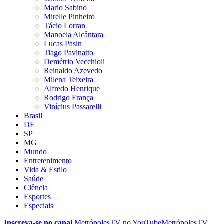
Mario Sabino
Mirelle Pinheiro
Tácio Lorran
Manoela Alcântara
Lucas Pasin
Tiago Pavinatto
Demétrio Vecchioli
Reinaldo Azevedo
Milena Teixeira
Alfredo Henrique
Rodrigo França
Vinícius Passarelli
Brasil
DF
SP
MG
Mundo
Entretenimento
Vida & Estilo
Saúde
Ciência
Esportes
Especiais
Inscreva-se no canal
MetrópolesTV no
YouTube
MetrópolesTV