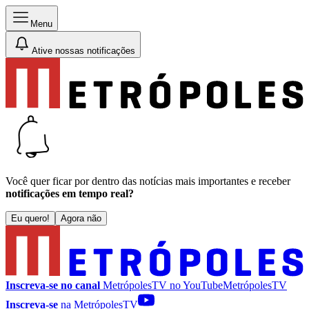
Menu
Ative nossas notificações
Você quer ficar por dentro das notícias mais importantes e receber
notificações em tempo real?
Eu quero!
Agora não
Inscreva-se no canal
MetrópolesTV no
YouTube
MetrópolesTV
Inscreva-se
na MetrópolesTV