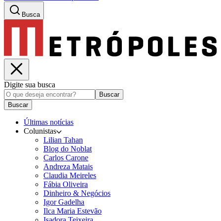
Busca
Digite sua busca
Buscar
Buscar
Últimas notícias
Colunistas
Lilian Tahan
Blog do Noblat
Carlos Carone
Andreza Matais
Claudia Meireles
Fábia Oliveira
Dinheiro & Negócios
Igor Gadelha
Ilca Maria Estevão
Isadora Teixeira