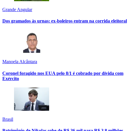
Grande Angular
Dos gramados às urnas: ex-boleiros entram na corrida eleitoral
Manoela Alcântara
Coronel foragido nos EUA pelo 8/1 é cobrado por dívida com
Exército
Brasil
Patrimônio de Nikolas sobe de R$ 36 mil para R$ 3,8 milhões