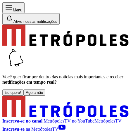
Menu
Ative nossas notificações
Você quer ficar por dentro das notícias mais importantes e receber
notificações em tempo real?
Eu quero!
Agora não
Inscreva-se no canal
MetrópolesTV no
YouTube
MetrópolesTV
Inscreva-se
na MetrópolesTV