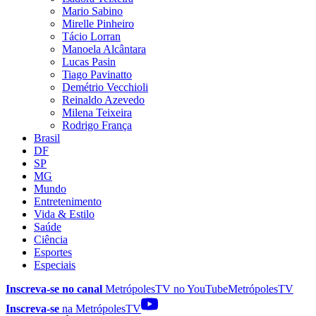
Mario Sabino
Mirelle Pinheiro
Tácio Lorran
Manoela Alcântara
Lucas Pasin
Tiago Pavinatto
Demétrio Vecchioli
Reinaldo Azevedo
Milena Teixeira
Rodrigo França
Brasil
DF
SP
MG
Mundo
Entretenimento
Vida & Estilo
Saúde
Ciência
Esportes
Especiais
Inscreva-se no canal
MetrópolesTV no
YouTube
MetrópolesTV
Inscreva-se
na MetrópolesTV