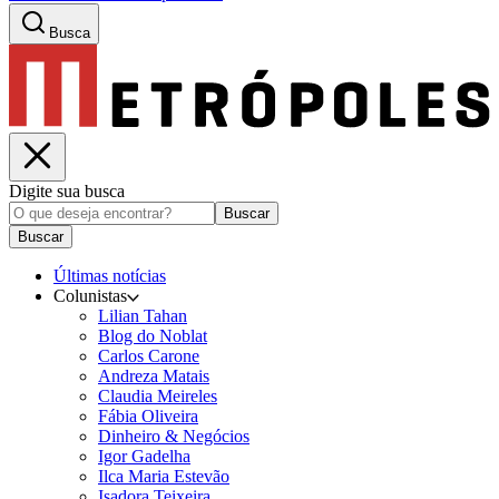
Busca
Digite sua busca
Buscar
Buscar
Últimas notícias
Colunistas
Lilian Tahan
Blog do Noblat
Carlos Carone
Andreza Matais
Claudia Meireles
Fábia Oliveira
Dinheiro & Negócios
Igor Gadelha
Ilca Maria Estevão
Isadora Teixeira