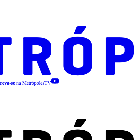
reva-se
na MetrópolesTV