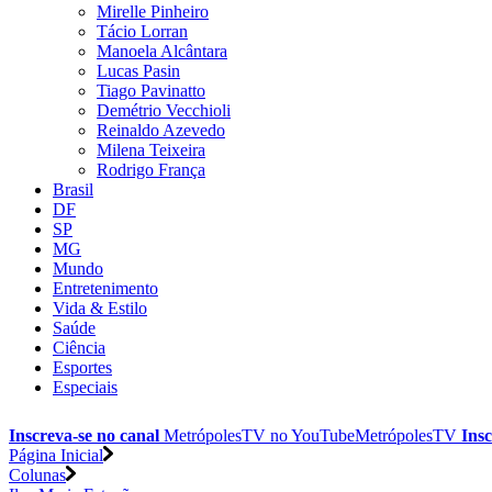
Mirelle Pinheiro
Tácio Lorran
Manoela Alcântara
Lucas Pasin
Tiago Pavinatto
Demétrio Vecchioli
Reinaldo Azevedo
Milena Teixeira
Rodrigo França
Brasil
DF
SP
MG
Mundo
Entretenimento
Vida & Estilo
Saúde
Ciência
Esportes
Especiais
Inscreva-se no canal
MetrópolesTV no
YouTube
MetrópolesTV
Insc
Página Inicial
Colunas