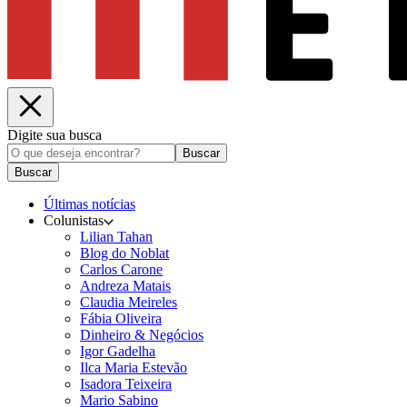
Digite sua busca
Buscar
Buscar
Últimas notícias
Colunistas
Lilian Tahan
Blog do Noblat
Carlos Carone
Andreza Matais
Claudia Meireles
Fábia Oliveira
Dinheiro & Negócios
Igor Gadelha
Ilca Maria Estevão
Isadora Teixeira
Mario Sabino