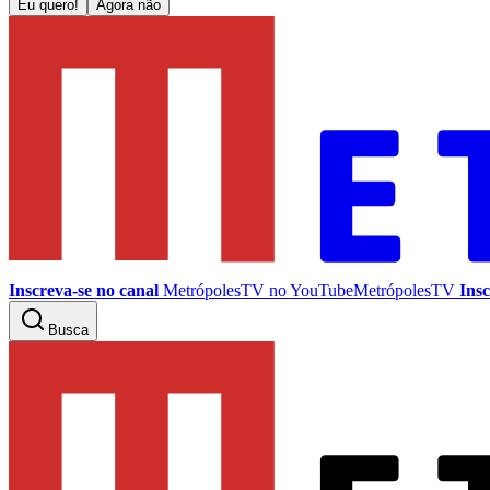
Eu quero!
Agora não
Inscreva-se no canal
MetrópolesTV no
YouTube
MetrópolesTV
Insc
Busca