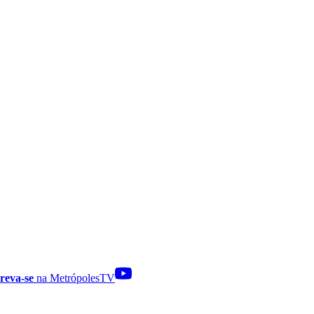
reva-se
na MetrópolesTV