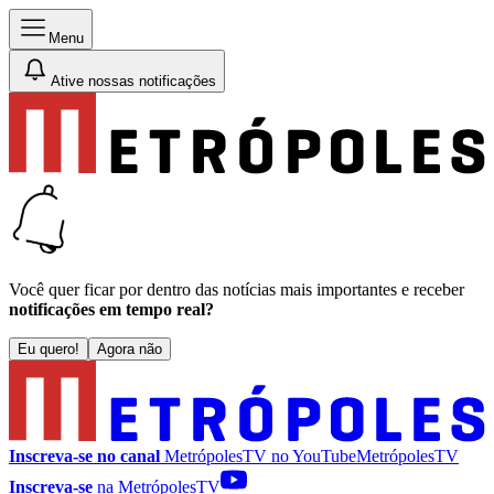
Menu
Ative nossas notificações
Você quer ficar por dentro das notícias mais importantes e receber
notificações em tempo real?
Eu quero!
Agora não
Inscreva-se no canal
MetrópolesTV no
YouTube
MetrópolesTV
Inscreva-se
na MetrópolesTV