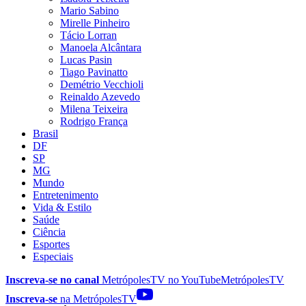
Mario Sabino
Mirelle Pinheiro
Tácio Lorran
Manoela Alcântara
Lucas Pasin
Tiago Pavinatto
Demétrio Vecchioli
Reinaldo Azevedo
Milena Teixeira
Rodrigo França
Brasil
DF
SP
MG
Mundo
Entretenimento
Vida & Estilo
Saúde
Ciência
Esportes
Especiais
Inscreva-se no canal
MetrópolesTV no
YouTube
MetrópolesTV
Inscreva-se
na MetrópolesTV