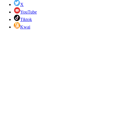
X
YouTube
Tiktok
Kwai