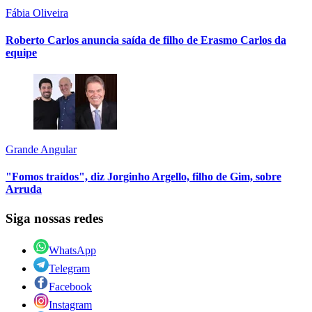
Fábia Oliveira
Roberto Carlos anuncia saída de filho de Erasmo Carlos da
equipe
Grande Angular
"Fomos traídos", diz Jorginho Argello, filho de Gim, sobre
Arruda
Siga nossas redes
WhatsApp
Telegram
Facebook
Instagram