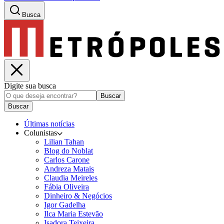
Busca
Digite sua busca
Buscar
Buscar
Últimas notícias
Colunistas
Lilian Tahan
Blog do Noblat
Carlos Carone
Andreza Matais
Claudia Meireles
Fábia Oliveira
Dinheiro & Negócios
Igor Gadelha
Ilca Maria Estevão
Isadora Teixeira