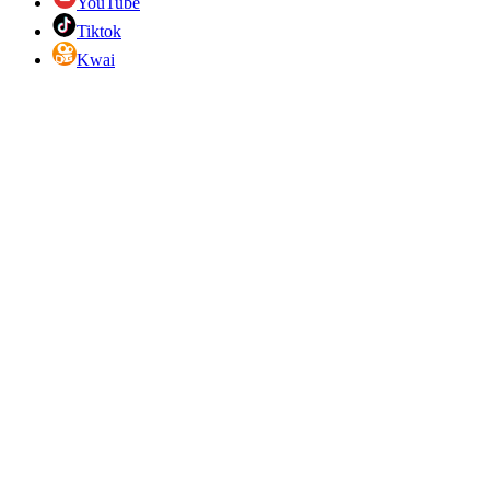
YouTube
Tiktok
Kwai