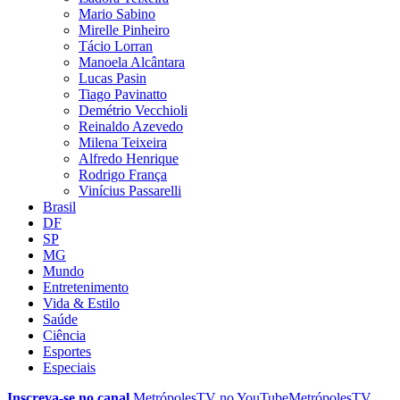
Mario Sabino
Mirelle Pinheiro
Tácio Lorran
Manoela Alcântara
Lucas Pasin
Tiago Pavinatto
Demétrio Vecchioli
Reinaldo Azevedo
Milena Teixeira
Alfredo Henrique
Rodrigo França
Vinícius Passarelli
Brasil
DF
SP
MG
Mundo
Entretenimento
Vida & Estilo
Saúde
Ciência
Esportes
Especiais
Inscreva-se no canal
MetrópolesTV no
YouTube
MetrópolesTV