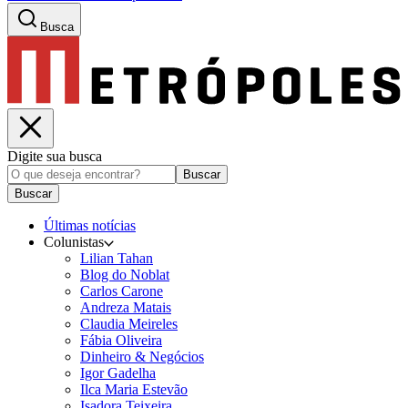
Busca
Digite sua busca
Buscar
Buscar
Últimas notícias
Colunistas
Lilian Tahan
Blog do Noblat
Carlos Carone
Andreza Matais
Claudia Meireles
Fábia Oliveira
Dinheiro & Negócios
Igor Gadelha
Ilca Maria Estevão
Isadora Teixeira