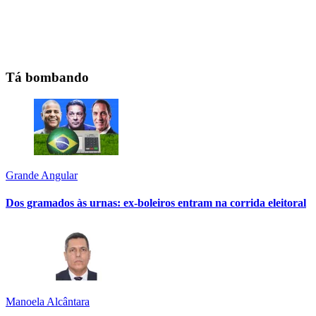
Tá bombando
Grande Angular
Dos gramados às urnas: ex-boleiros entram na corrida eleitoral
Manoela Alcântara