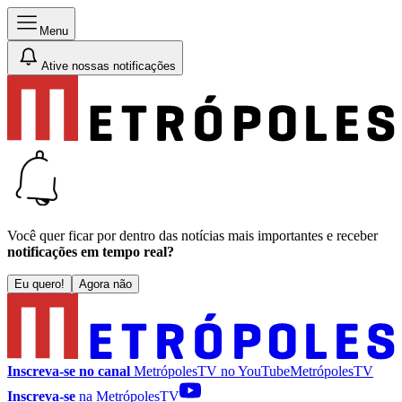
Menu
Ative nossas notificações
Você quer ficar por dentro das notícias mais importantes e receber
notificações em tempo real?
Eu quero!
Agora não
Inscreva-se no canal
MetrópolesTV no
YouTube
MetrópolesTV
Inscreva-se
na MetrópolesTV