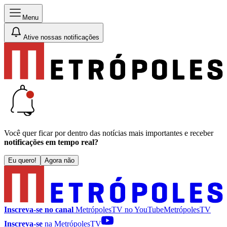
Menu
Ative nossas notificações
Você quer ficar por dentro das notícias mais importantes e receber
notificações em tempo real?
Eu quero!
Agora não
Inscreva-se no canal
MetrópolesTV no
YouTube
MetrópolesTV
Inscreva-se
na MetrópolesTV