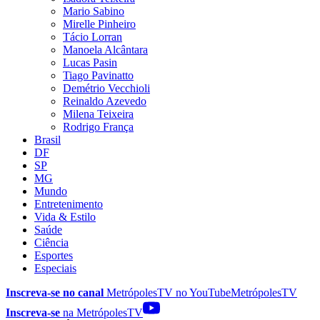
Mario Sabino
Mirelle Pinheiro
Tácio Lorran
Manoela Alcântara
Lucas Pasin
Tiago Pavinatto
Demétrio Vecchioli
Reinaldo Azevedo
Milena Teixeira
Rodrigo França
Brasil
DF
SP
MG
Mundo
Entretenimento
Vida & Estilo
Saúde
Ciência
Esportes
Especiais
Inscreva-se no canal
MetrópolesTV no
YouTube
MetrópolesTV
Inscreva-se
na MetrópolesTV