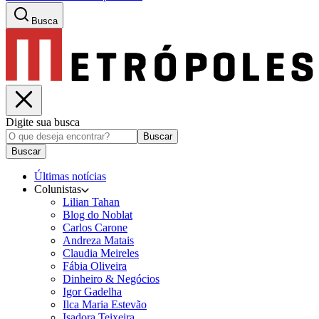
Busca
Digite sua busca
Buscar
Buscar
Últimas notícias
Colunistas
Lilian Tahan
Blog do Noblat
Carlos Carone
Andreza Matais
Claudia Meireles
Fábia Oliveira
Dinheiro & Negócios
Igor Gadelha
Ilca Maria Estevão
Isadora Teixeira