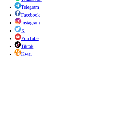
Telegram
Facebook
Instagram
X
YouTube
Tiktok
Kwai