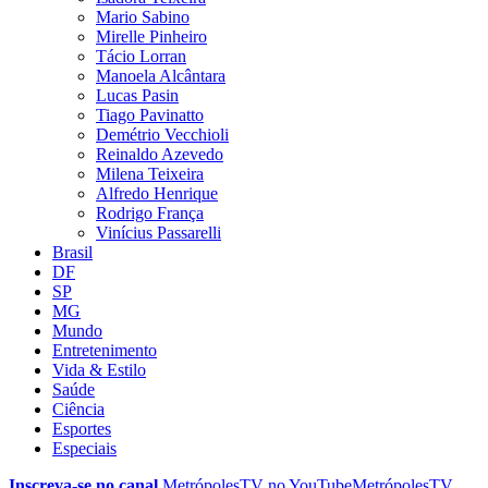
Mario Sabino
Mirelle Pinheiro
Tácio Lorran
Manoela Alcântara
Lucas Pasin
Tiago Pavinatto
Demétrio Vecchioli
Reinaldo Azevedo
Milena Teixeira
Alfredo Henrique
Rodrigo França
Vinícius Passarelli
Brasil
DF
SP
MG
Mundo
Entretenimento
Vida & Estilo
Saúde
Ciência
Esportes
Especiais
Inscreva-se no canal
MetrópolesTV no
YouTube
MetrópolesTV