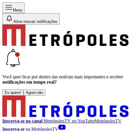
Menu
Ative nossas notificações
Você quer ficar por dentro das notícias mais importantes e receber
notificações em tempo real?
Eu quero!
Agora não
Inscreva-se no canal
MetrópolesTV no
YouTube
MetrópolesTV
Inscreva-se
na MetrópolesTV