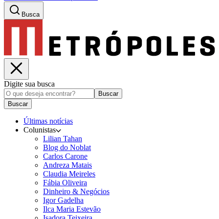
Busca
Digite sua busca
Buscar
Buscar
Últimas notícias
Colunistas
Lilian Tahan
Blog do Noblat
Carlos Carone
Andreza Matais
Claudia Meireles
Fábia Oliveira
Dinheiro & Negócios
Igor Gadelha
Ilca Maria Estevão
Isadora Teixeira