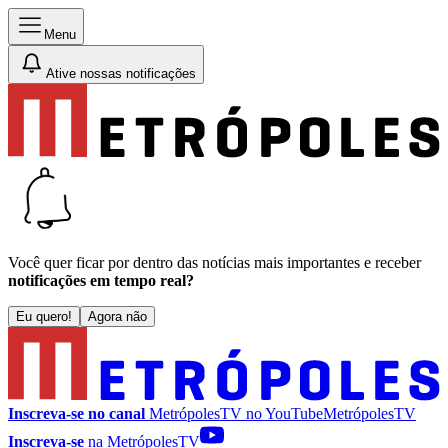
Menu
Ative nossas notificações
Você quer ficar por dentro das notícias mais importantes e receber
notificações em tempo real?
Eu quero!
Agora não
Inscreva-se no canal
MetrópolesTV no
YouTube
MetrópolesTV
Inscreva-se
na MetrópolesTV