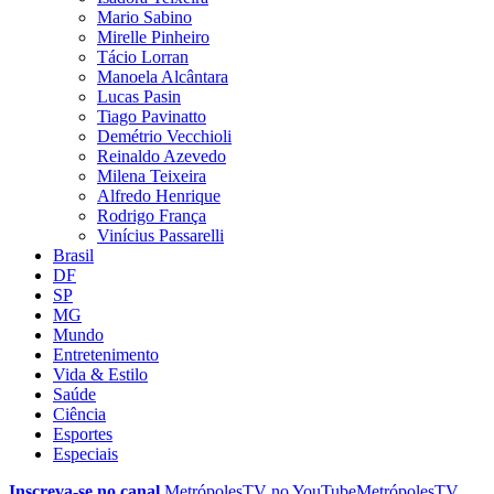
Mario Sabino
Mirelle Pinheiro
Tácio Lorran
Manoela Alcântara
Lucas Pasin
Tiago Pavinatto
Demétrio Vecchioli
Reinaldo Azevedo
Milena Teixeira
Alfredo Henrique
Rodrigo França
Vinícius Passarelli
Brasil
DF
SP
MG
Mundo
Entretenimento
Vida & Estilo
Saúde
Ciência
Esportes
Especiais
Inscreva-se no canal
MetrópolesTV no
YouTube
MetrópolesTV