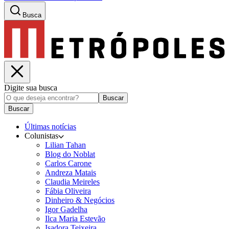
Busca
Digite sua busca
Buscar
Buscar
Últimas notícias
Colunistas
Lilian Tahan
Blog do Noblat
Carlos Carone
Andreza Matais
Claudia Meireles
Fábia Oliveira
Dinheiro & Negócios
Igor Gadelha
Ilca Maria Estevão
Isadora Teixeira