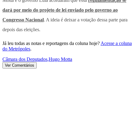
Motta e o governo Lula acordaram que essa
regulamentação se
dará por meio do projeto de lei enviado pelo governo ao
Congresso Nacional
. A ideia é deixar a votação dessa parte para
depois das eleições.
Já leu todas as notas e reportagens da coluna hoje?
Acesse a coluna
do Metrópoles
.
Câmara dos Deputados
,
Hugo Motta
Ver Comentários