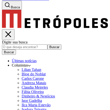
Busca
Digite sua busca
Buscar
Buscar
Últimas notícias
Colunistas
Lilian Tahan
Blog do Noblat
Carlos Carone
Andreza Matais
Claudia Meireles
Fábia Oliveira
Dinheiro & Negócios
Igor Gadelha
Ilca Maria Estevão
Isadora Teixeira