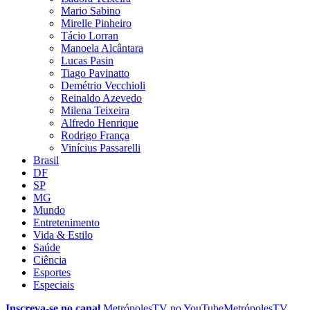
Mario Sabino
Mirelle Pinheiro
Tácio Lorran
Manoela Alcântara
Lucas Pasin
Tiago Pavinatto
Demétrio Vecchioli
Reinaldo Azevedo
Milena Teixeira
Alfredo Henrique
Rodrigo França
Vinícius Passarelli
Brasil
DF
SP
MG
Mundo
Entretenimento
Vida & Estilo
Saúde
Ciência
Esportes
Especiais
Inscreva-se no canal
MetrópolesTV no
YouTube
MetrópolesTV