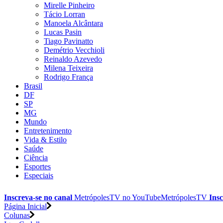
Mirelle Pinheiro
Tácio Lorran
Manoela Alcântara
Lucas Pasin
Tiago Pavinatto
Demétrio Vecchioli
Reinaldo Azevedo
Milena Teixeira
Rodrigo França
Brasil
DF
SP
MG
Mundo
Entretenimento
Vida & Estilo
Saúde
Ciência
Esportes
Especiais
Inscreva-se no canal
MetrópolesTV no
YouTube
MetrópolesTV
Insc
Página Inicial
Colunas