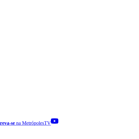
reva-se
na MetrópolesTV