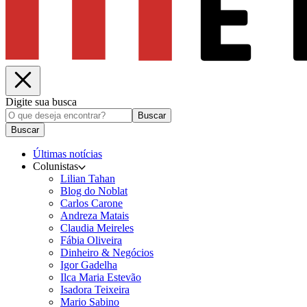
Digite sua busca
Buscar
Buscar
Últimas notícias
Colunistas
Lilian Tahan
Blog do Noblat
Carlos Carone
Andreza Matais
Claudia Meireles
Fábia Oliveira
Dinheiro & Negócios
Igor Gadelha
Ilca Maria Estevão
Isadora Teixeira
Mario Sabino