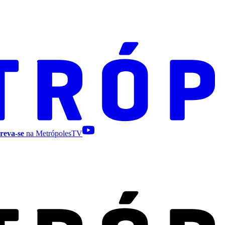
reva-se
na MetrópolesTV