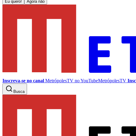
Eu quero!
Agora não
Inscreva-se no canal
MetrópolesTV no
YouTube
MetrópolesTV
Insc
Busca