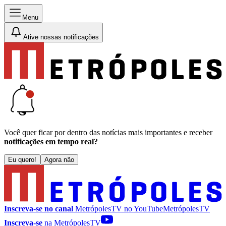
Menu
Ative nossas notificações
Você quer ficar por dentro das notícias mais importantes e receber
notificações em tempo real?
Eu quero!
Agora não
Inscreva-se no canal
MetrópolesTV no
YouTube
MetrópolesTV
Inscreva-se
na MetrópolesTV