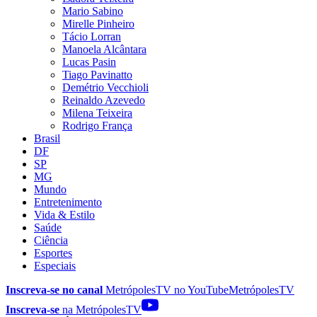
Mario Sabino
Mirelle Pinheiro
Tácio Lorran
Manoela Alcântara
Lucas Pasin
Tiago Pavinatto
Demétrio Vecchioli
Reinaldo Azevedo
Milena Teixeira
Rodrigo França
Brasil
DF
SP
MG
Mundo
Entretenimento
Vida & Estilo
Saúde
Ciência
Esportes
Especiais
Inscreva-se no canal
MetrópolesTV no
YouTube
MetrópolesTV
Inscreva-se
na MetrópolesTV