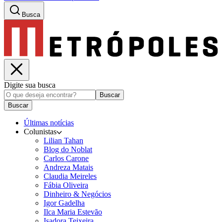
Busca
Digite sua busca
Buscar
Buscar
Últimas notícias
Colunistas
Lilian Tahan
Blog do Noblat
Carlos Carone
Andreza Matais
Claudia Meireles
Fábia Oliveira
Dinheiro & Negócios
Igor Gadelha
Ilca Maria Estevão
Isadora Teixeira