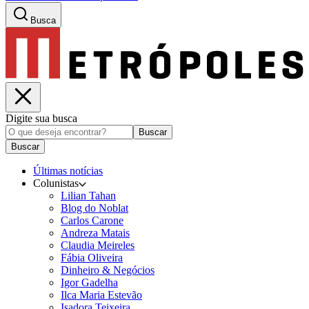
Busca
Digite sua busca
Buscar
Buscar
Últimas notícias
Colunistas
Lilian Tahan
Blog do Noblat
Carlos Carone
Andreza Matais
Claudia Meireles
Fábia Oliveira
Dinheiro & Negócios
Igor Gadelha
Ilca Maria Estevão
Isadora Teixeira