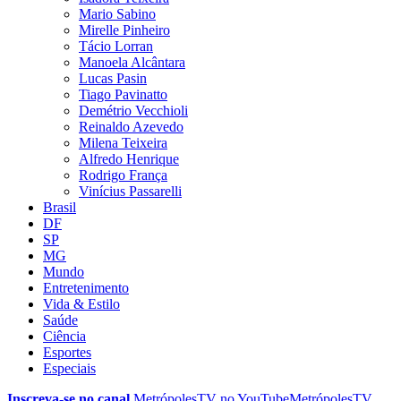
Mario Sabino
Mirelle Pinheiro
Tácio Lorran
Manoela Alcântara
Lucas Pasin
Tiago Pavinatto
Demétrio Vecchioli
Reinaldo Azevedo
Milena Teixeira
Alfredo Henrique
Rodrigo França
Vinícius Passarelli
Brasil
DF
SP
MG
Mundo
Entretenimento
Vida & Estilo
Saúde
Ciência
Esportes
Especiais
Inscreva-se no canal
MetrópolesTV no
YouTube
MetrópolesTV