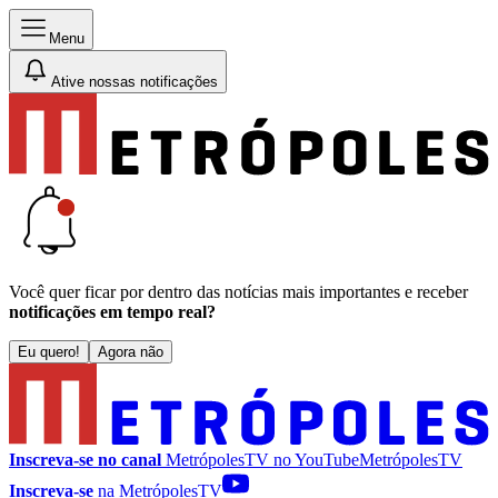
Menu
Ative nossas notificações
Você quer ficar por dentro das notícias mais importantes e receber
notificações em tempo real?
Eu quero!
Agora não
Inscreva-se no canal
MetrópolesTV no
YouTube
MetrópolesTV
Inscreva-se
na MetrópolesTV